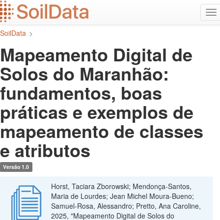
Ir
Alt
para
na
o
SoilData
>
conteúdo
principal
Mapeamento Digital de
Solos do Maranhão:
fundamentos, boas
práticas e exemplos de
mapeamento de classes
e atributos
Versão 1.0
Horst, Taciara Zborowski; Mendonça-Santos,
Maria de Lourdes; Jean Michel Moura-Bueno;
Samuel-Rosa, Alessandro; Pretto, Ana Caroline,
2025, "Mapeamento Digital de Solos do