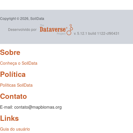
também incluem dados sobre geologia (geologia_litologia) e uso
atual da terra (uso_terra).
(2025-08-08)
Copyright © 2026, SoilData
Desenvolvido por
v. 5.12.1 build 1122-cf90431
Sobre
Conheça o SoilData
Política
Políticas SoilData
Contato
E-mail: contato@mapbiomas.org
Links
Guia do usuário