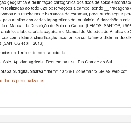
uição geográfica e delimitação cartográfica dos tipos de solos encontrad
am realizadas ao todo 623 observações a campo, sendo __ tradagens 
ervados em trincheiras e barrancos de estradas, procurando seguir pe
, pela análise das cartas topográficas do munícipio. A descrição e cole
guiu o Manual de Descrição de Solo no Campo (LEMOS; SANTOS, 1996
analíticos laboratoriais seguiram o Manual de Métodos de Análise de 
os com vistas à classificação taxonômica conforme o Sistema Brasile
s (SANTOS et al., 2013).
ências da Terra e do meio ambiente
 Solo, Aptidão agrícola, Recurso natural, Rio Grande do Sul
embrapa.br/digital/bitstream/item/140726/1/Zonemanto-SM-v9-web.pdf
e dados personalizados