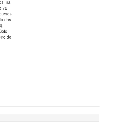
os, na
e 72
rcursos
ta das
),
Solo
iro de