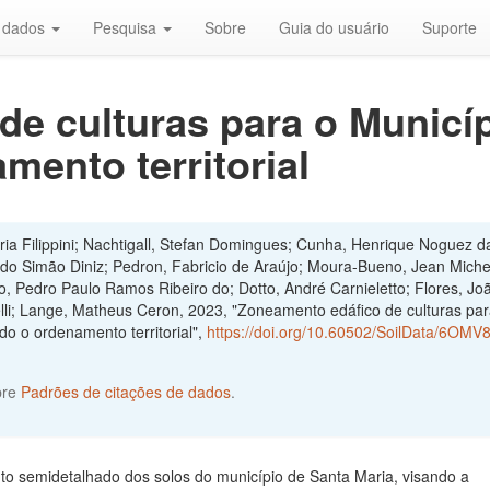
r dados
Pesquisa
Sobre
Guia do usuário
Suporte
e culturas para o Municíp
mento territorial
aria Filippini; Nachtigall, Stefan Domingues; Cunha, Henrique Noguez d
rdo Simão Diniz; Pedron, Fabricio de Araújo; Moura-Bueno, Jean Miche
, Pedro Paulo Ramos Ribeiro do; Dotto, André Carnieletto; Flores, Jo
lli; Lange, Matheus Ceron, 2023, "Zoneamento edáfico de culturas par
do o ordenamento territorial",
https://doi.org/10.60502/SoilData/6OMV
bre
Padrões de citações de dados
.
o semidetalhado dos solos do município de Santa Maria, visando a