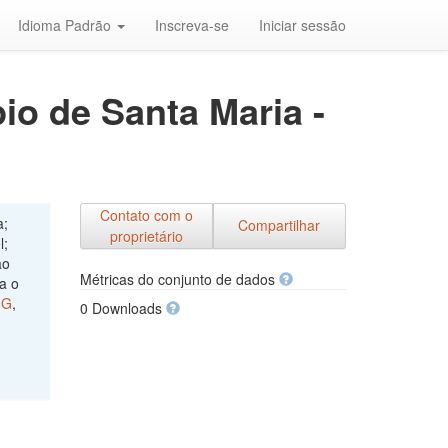
Idioma Padrão
Inscreva-se
Iniciar sessão
io de Santa Maria -
Contato com o
a;
Compartilhar
proprietário
l;
ão
Métricas do conjunto de dados
a o
8G
,
0 Downloads