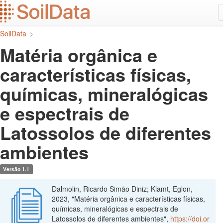
Ir
para
o
SoilData
>
conteúdo
principal
Matéria orgânica e
características físicas,
químicas, mineralógicas
e espectrais de
Latossolos de diferentes
ambientes
Versão 1.1
Dalmolin, Ricardo Simão Diniz; Klamt, Eglon,
2023, "Matéria orgânica e características físicas,
químicas, mineralógicas e espectrais de
Latossolos de diferentes ambientes",
https://doi.or