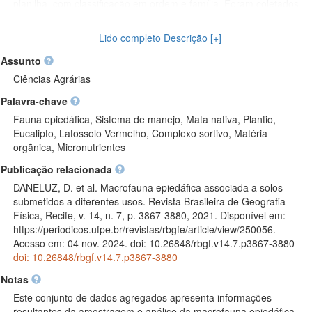
planilha, com classificação em ordem e família. Foram coletados
dados sobre a fauna epiedáfica, temperatura e umidade do solo,
e parâmetros químicos da camada superficial do solo. A análise
Lido completo Descrição [+]
dos dados incluiu cálculos de diversidade, riqueza e frequência
dos grupos, além de análises variadas. Os resultados mostraram
Assunto
variações significativas na composição e diversidade da
Ciências Agrárias
macrofauna entre os diferentes sistemas de manejo, com
Palavra-chave
destaque para maior riqueza nas áreas de reserva legal, eucalipto
e mata ciliar durante o verão, e reserva, eucalipto e pastagem no
Fauna epiedáfica, Sistema de manejo, Mata nativa, Plantio,
outono. O clima da região foi classificado como Cfa subtropical
Eucalipto, Latossolo Vermelho, Complexo sortivo, Matéria
úmido e o solo como Latossolo Vermelho. A análise totalizou 6
orgãnica, Micronutrientes
eventos e 29 camadas. A planilha de dados está organizada por
Publicação relacionada
evento de coleta e contém informações sobre o número de
indivíduos por grupo taxonômico, frequência relativa, parâmetros
DANELUZ, D. et al. Macrofauna epiedáfica associada a solos
do solo e índices ecológicos. (2024-10-30)
submetidos a diferentes usos. Revista Brasileira de Geografia
Física, Recife, v. 14, n. 7, p. 3867-3880, 2021. Disponível em:
https://periodicos.ufpe.br/revistas/rbgfe/article/view/250056.
Acesso em: 04 nov. 2024. doi: 10.26848/rbgf.v14.7.p3867-3880
doi: 10.26848/rbgf.v14.7.p3867-3880
Notas
Este conjunto de dados agregados apresenta informações
resultantes da amostragem e análise da macrofauna epiedáfica