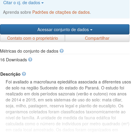
Citar o cj. de dados
Aprenda sobre
Padrões de citações de dados
.
Acessar conjunto de dados
Contato com o proprietário
Compartilhar
Métricas do conjunto de dados
16 Downloads
Descrição
Foi avaliado a macrofauna epiedáfica associada a diferentes usos
de solo na região Sudoeste do estado do Paraná. O estudo foi
realizado em dois períodos sazonais (verão e outono) nos anos
de 2014 e 2015, em seis sistemas de uso do solo: mata ciliar,
soja, milho, pastagem, reserva legal e plantio de eucalipto. Os
organismos coletados foram classificados taxonomicamente ao
nível de família. A unidade de medida da fauna edáfica foi
calculada como o número de indivíduos por metro quadrado (m²)
em cada local amostrado. Os dados foram organizados em