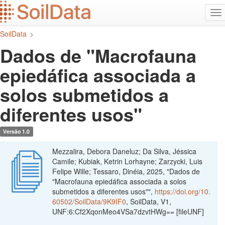
Ir
Alt
para
na
o
SoilData
>
conteúdo
principal
Dados de "Macrofauna
epiedáfica associada a
solos submetidos a
diferentes usos"
Versão 1.0
Mezzalira, Debora Daneluz; Da Silva, Jéssica
Camile; Kubiak, Ketrin Lorhayne; Zarzycki, Luis
Felipe Wille; Tessaro, Dinéia, 2025, "Dados de
"Macrofauna epiedáfica associada a solos
submetidos a diferentes usos"",
https://doi.org/10.
60502/SoilData/9K9IF0
, SoilData, V1,
UNF:6:Cf2XqonMeo4VSa7dzvtHWg== [fileUNF]