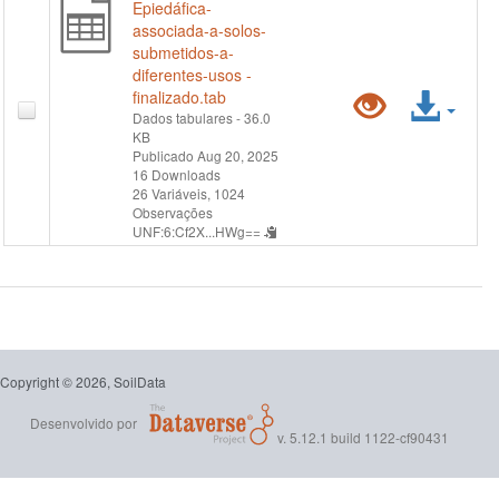
Epiedáfica-
associada-a-solos-
submetidos-a-
diferentes-usos -
Pré-
Ace
finalizado.tab
Dados tabulares
- 36.0
KB
visualiz
arqu
Publicado Aug 20, 2025
16 Downloads
"Macrof
26 Variáveis,
1024
Observações
Epiedáf
UNF:6:Cf2X...HWg==
associa
a-
solos-
Copyright © 2026, SoilData
submeti
Desenvolvido por
v. 5.12.1 build 1122-cf90431
a-