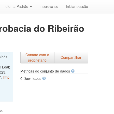
Idioma Padrão
Inscreva-se
Iniciar sessão
robacia do Ribeirão
Contato com o
lhẽs;
Compartilhar
proprietário
 Leal;
Métricas do conjunto de dados
023,
",
http
0 Downloads
os