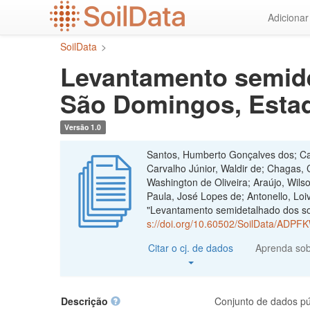
Ir
Adiciona
para
o
SoilData
>
conteúdo
principal
Levantamento semide
São Domingos, Estad
Versão 1.0
Santos, Humberto Gonçalves dos; Cal
Carvalho Júnior, Waldir de; Chagas, C
Washington de Oliveira; Araújo, Wil
Paula, José Lopes de; Antonello, Lo
"Levantamento semidetalhado dos so
s://doi.org/10.60502/SoilData/ADPF
Citar o cj. de dados
Aprenda so
Descrição
Conjunto de dados pú