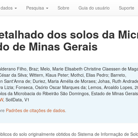
r dados
Pesquisa
Sobre
Guia do usuário
Suporte
talhado dos solos da Mic
o de Minas Gerais
derano Filho, Braz; Melo, Marie Elisabeth Christine Claessen de Maga
ésar da Silva; Wittern, Klaus Peter; Mothci, Elias Pedro; Barreto,
son Sant'Anna de; Duriez, Maria Amélia de Moraes; Johas, Ruth Andrade
iva Lizia; Fonseca, Osório Oscar Marques da; Lemos, Aroaldo Lopes, 2
los da Microbacia do Ribeirão São Domingos, Estado de Minas Gerais
KW
, SoilData, V1
bre
Padrões de citações de dados
.
blicos do solo originalmente obtidos do Sistema de Informação de Sol