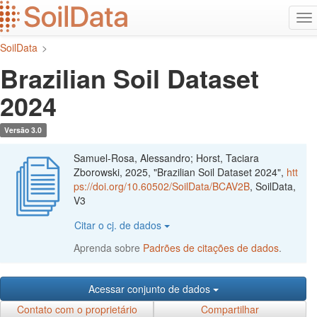
Ir
Alt
para
na
o
SoilData
>
conteúdo
principal
Brazilian Soil Dataset
2024
Versão 3.0
Samuel-Rosa, Alessandro; Horst, Taciara
Zborowski, 2025, "Brazilian Soil Dataset 2024",
htt
ps://doi.org/10.60502/SoilData/BCAV2B
, SoilData,
V3
Citar o cj. de dados
Aprenda sobre
Padrões de citações de dados
.
Acessar conjunto de dados
Contato com o proprietário
Compartilhar