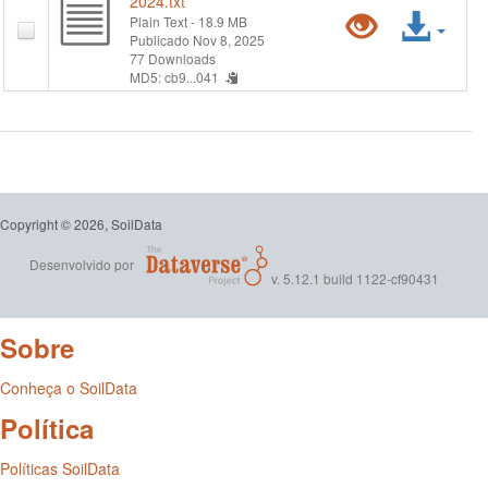
2024.txt
Pré-
Ace
Plain Text
- 18.9 MB
Publicado Nov 8, 2025
visualiz
arqu
77 Downloads
MD5: cb9...041
"brazilia
soil-
dataset-
Copyright © 2026, SoilData
2024.txt
Desenvolvido por
v. 5.12.1 build 1122-cf90431
Sobre
Conheça o SoilData
Política
Políticas SoilData