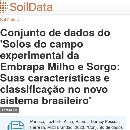
Ir
para
o
SoilData
>
conteúdo
principal
Conjunto de dados do
'Solos do campo
experimental da
Embrapa Milho e Sorgo:
Suas características e
classificação no novo
sistema brasileiro'
Versão 1.0
Panoso, Luzberto Achá; Ramos, Doracy Pessoa;
Ferreira, Mitzi Brandão, 2023, "Conjunto de dados