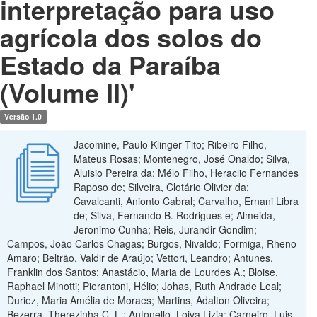
interpretação para uso
agrícola dos solos do
Estado da Paraíba
(Volume II)'
Versão 1.0
Jacomine, Paulo Klinger Tito; Ribeiro Filho,
Mateus Rosas; Montenegro, José Onaldo; Silva,
Aluisio Pereira da; Mélo Filho, Heraclio Fernandes
Raposo de; Silveira, Clotário Olivier da;
Cavalcanti, Anionto Cabral; Carvalho, Ernani Libra
de; Silva, Fernando B. Rodrigues e; Almeida,
Jeronimo Cunha; Reis, Jurandir Gondim;
Campos, João Carlos Chagas; Burgos, Nivaldo; Formiga, Rheno
Amaro; Beltrão, Valdir de Araújo; Vettori, Leandro; Antunes,
Franklin dos Santos; Anastácio, Maria de Lourdes A.; Bloise,
Raphael Minotti; Pierantoni, Hélio; Johas, Ruth Andrade Leal;
Duriez, Maria Amélia de Moraes; Martins, Adalton Oliveira;
Bezerra, Therezinha C. L.; Antonello, Loiva Lizia; Carneiro, Luis