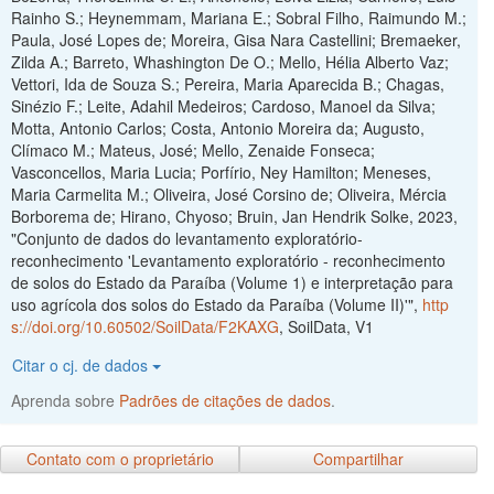
Rainho S.; Heynemmam, Mariana E.; Sobral Filho, Raimundo M.;
Paula, José Lopes de; Moreira, Gisa Nara Castellini; Bremaeker,
Zilda A.; Barreto, Whashington De O.; Mello, Hélia Alberto Vaz;
Vettori, Ida de Souza S.; Pereira, Maria Aparecida B.; Chagas,
Sinézio F.; Leite, Adahil Medeiros; Cardoso, Manoel da Silva;
Motta, Antonio Carlos; Costa, Antonio Moreira da; Augusto,
Clímaco M.; Mateus, José; Mello, Zenaide Fonseca;
Vasconcellos, Maria Lucia; Porfírio, Ney Hamilton; Meneses,
Maria Carmelita M.; Oliveira, José Corsino de; Oliveira, Mércia
Borborema de; Hirano, Chyoso; Bruin, Jan Hendrik Solke, 2023,
"Conjunto de dados do levantamento exploratório-
reconhecimento 'Levantamento exploratório - reconhecimento
de solos do Estado da Paraíba (Volume 1) e interpretação para
uso agrícola dos solos do Estado da Paraíba (Volume II)'",
http
s://doi.org/10.60502/SoilData/F2KAXG
, SoilData, V1
Citar o cj. de dados
Aprenda sobre
Padrões de citações de dados
.
Contato com o proprietário
Compartilhar