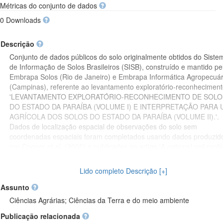
Métricas do conjunto de dados
0 Downloads
Descrição
Conjunto de dados públicos do solo originalmente obtidos do Siste
de Informação de Solos Brasileiros (SISB), construído e mantido pe
Embrapa Solos (Rio de Janeiro) e Embrapa Informática Agropecuár
(Campinas), referente ao levantamento exploratório-reconhecimen
'LEVANTAMENTO EXPLORATÓRIO-RECONHECIMENTO DE SOLO
DO ESTADO DA PARAÍBA (VOLUME I) E INTERPRETAÇÃO PARA 
AGRÍCOLA DOS SOLOS DO ESTADO DA PARAÍBA (VOLUME II).'.
Dados de localização espacial de observações do solo sem
coordenadas espaciais foram completados usando dados produzid
por Cooper et al. (2005) e publicados no artigo 'A national soil profil
database for Brazil available to international scientists' do Soil Scie
Society of America Journal, ou então usando os dados de localizaç
Lido completo Descrição [+]
descritiva para inferir sobre as coordenadas espaciais mais prováve
usando serviços de mapas online como o Google Maps e o Google
Assunto
Earth. Erros e inconsistências nos dados das coordenadas espaciai
Ciências Agrárias; Ciências da Terra e do meio ambiente
das observações foram corrigidos manualmente visualizando as
Publicação relacionada
respectivas observações no Google Maps. Nos casos em que dado