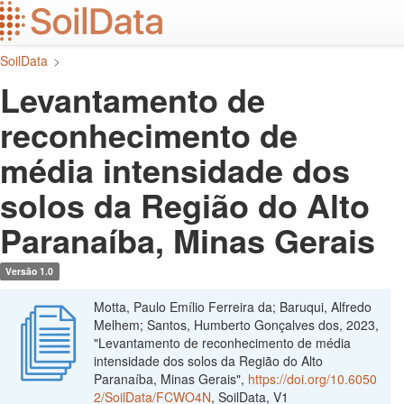
Ir
para
o
SoilData
>
conteúdo
principal
Levantamento de
reconhecimento de
média intensidade dos
solos da Região do Alto
Paranaíba, Minas Gerais
Versão 1.0
Motta, Paulo Emílio Ferreira da; Baruqui, Alfredo
Melhem; Santos, Humberto Gonçalves dos, 2023,
"Levantamento de reconhecimento de média
intensidade dos solos da Região do Alto
Paranaíba, Minas Gerais",
https://doi.org/10.6050
2/SoilData/FCWO4N
, SoilData, V1