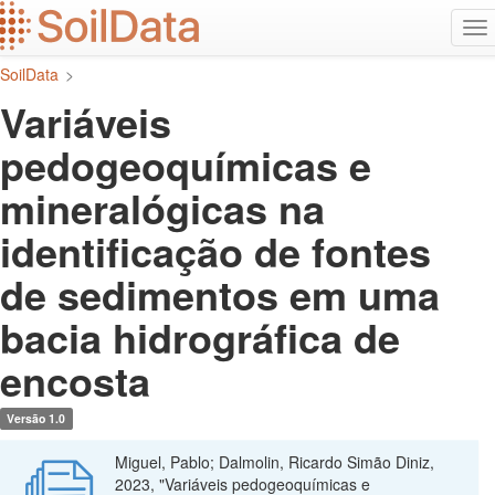
Ir
Alt
para
na
o
SoilData
>
conteúdo
principal
Variáveis
pedogeoquímicas e
mineralógicas na
identificação de fontes
de sedimentos em uma
bacia hidrográfica de
encosta
Versão 1.0
Miguel, Pablo; Dalmolin, Ricardo Simão Diniz,
2023, "Variáveis pedogeoquímicas e