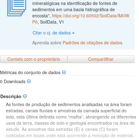
mineralógicas na identificação de fontes de
sedimentos em uma bacia hidrográfica de
encosta",
https://doi.org/10.60502/SoilData/IM0W
P0
, SoilData, V1
Citar o cj. de dados
Aprenda sobre
Padrões de citações de dados
.
Contato com o proprietário
Compartilhar
Métricas do conjunto de dados
0 Downloads
Descrição
As fontes de produção de sedimentos analisadas na área foram
estradas, canais fluviais e amostras da camada superficial do
solo, esta última definida como “malha”, abrangendo os diferentes
usos da terra, classes de solo e geologia encontrados na área de
estudo. As amostras das estradas (E) e canais (C) foram
coletadas em locais onde está ocorrendo a remoção de material,