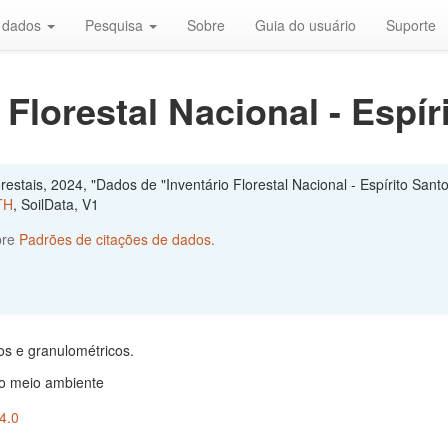
r dados
Pesquisa
Sobre
Guia do usuário
Suporte
Florestal Nacional - Espír
estais, 2024, "Dados de "Inventário Florestal Nacional - Espírito Santo
TH
, SoilData, V1
bre
Padrões de citações de dados
.
os e granulométricos.
do meio ambiente
4.0