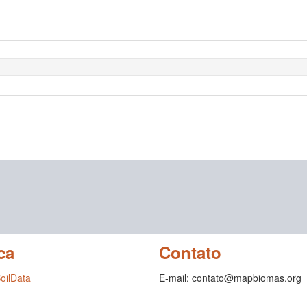
ca
Contato
SoilData
E-mail: contato@mapbiomas.org