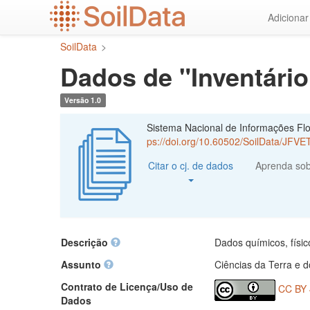
Ir
Adiciona
para
o
SoilData
>
conteúdo
principal
Dados de "Inventário 
Versão 1.0
Sistema Nacional de Informações Flor
ps://doi.org/10.60502/SoilData/JFVE
Citar o cj. de dados
Aprenda so
Descrição
Dados químicos, físic
Assunto
Ciências da Terra e 
Contrato de Licença/Uso de
CC BY 
Dados