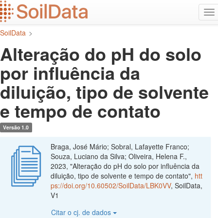
Ir
Alt
para
na
o
SoilData
>
conteúdo
principal
Alteração do pH do solo
por influência da
diluição, tipo de solvente
e tempo de contato
Versão 1.0
Braga, José Mário; Sobral, Lafayette Franco;
Souza, Luciano da Silva; Oliveira, Helena F.,
2023, "Alteração do pH do solo por influência da
diluição, tipo de solvente e tempo de contato",
htt
ps://doi.org/10.60502/SoilData/LBK0VV
, SoilData,
V1
Citar o cj. de dados