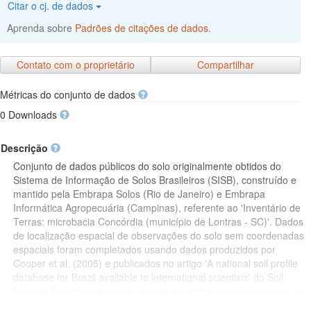
Citar o cj. de dados
Aprenda sobre
Padrões de citações de dados
.
Contato com o proprietário
Compartilhar
Métricas do conjunto de dados
0 Downloads
Descrição
Conjunto de dados públicos do solo originalmente obtidos do
Sistema de Informação de Solos Brasileiros (SISB), construído e
mantido pela Embrapa Solos (Rio de Janeiro) e Embrapa
Informática Agropecuária (Campinas), referente ao 'Inventário de
Terras: microbacia Concórdia (município de Lontras - SC)'. Dados
de localização espacial de observações do solo sem coordenadas
espaciais foram completados usando dados produzidos por
Cooper et al. (2005) e publicados no artigo 'A national soil profile
database for Brazil available to international scientists' do Soil
Science Society of America Journal, ou então usando os dados de
localização descritiva para inferir sobre as coordenadas espaciais