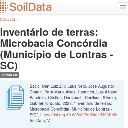
Ir
Alt
para
na
o
SoilData
>
conteúdo
principal
Inventário de terras:
Microbacia Concórdia
(Município de Lontras -
SC)
Versão 1.0
Bacic, Ivan Luiz Zilli; Laus Neto, José Augusto;
Chanin, Yara Maria Alves; Hammes, Luiz Albano;
Pandolfo, Cristina; Dortzbach, Denilson; Silveira,
Gabriel Torquato, 2023, "Inventário de terras:
Microbacia Concórdia (Município de Lontras -
SC)",
https://doi.org/10.60502/SoilData/M06FMK
,
SoilData, V1