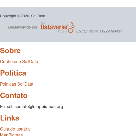
estruturalmente a presente versão do conjunto de dados. O
emprego deste conjunto de dados para finalidades profissionais
e/ou comerciais deve ser precedido pelo contato com a Embrapa.
Copyright © 2026, SoilData
Desenvolvido por
v. 5.12.1 build 1122-cf90431
Sobre
Conheça o SoilData
Política
Políticas SoilData
Contato
E-mail: contato@mapbiomas.org
Links
Guia do usuário
MapBiomas