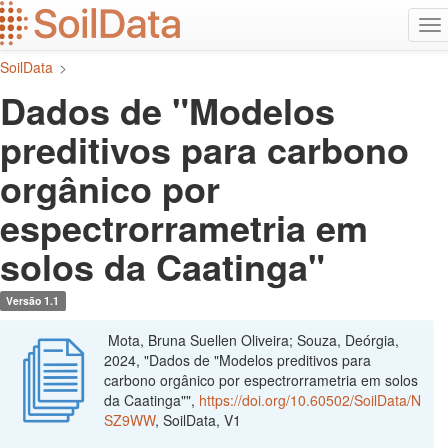
Ir
Alt
para
na
o
SoilData
>
conteúdo
principal
Dados de "Modelos
preditivos para carbono
orgânico por
espectrorrametria em
solos da Caatinga"
Versão 1.1
Mota, Bruna Suellen Oliveira; Souza, Deórgia,
2024, "Dados de "Modelos preditivos para
carbono orgânico por espectrorrametria em solos
da Caatinga"",
https://doi.org/10.60502/SoilData/N
SZ9WW
, SoilData, V1