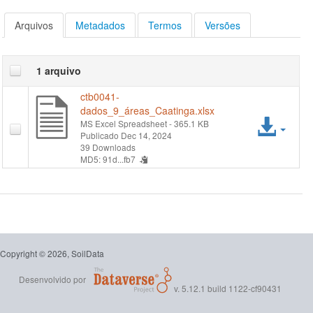
Arquivos
Metadados
Termos
Versões
1 arquivo
ctb0041-
dados_9_áreas_Caatinga.xlsx
Ace
MS Excel Spreadsheet
- 365.1 KB
Publicado Dec 14, 2024
arqu
39 Downloads
MD5: 91d...fb7
Copyright © 2026, SoilData
Desenvolvido por
v. 5.12.1 build 1122-cf90431