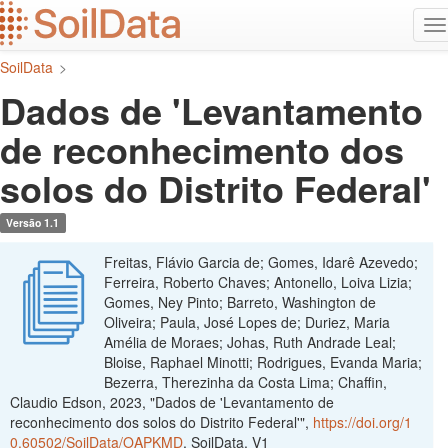
Ir
Al
para
n
o
SoilData
>
conteúdo
principal
Dados de 'Levantamento
de reconhecimento dos
solos do Distrito Federal'
Versão 1.1
Freitas, Flávio Garcia de; Gomes, Idarê Azevedo;
Ferreira, Roberto Chaves; Antonello, Loiva Lizia;
Gomes, Ney Pinto; Barreto, Washington de
Oliveira; Paula, José Lopes de; Duriez, Maria
Amélia de Moraes; Johas, Ruth Andrade Leal;
Bloise, Raphael Minotti; Rodrigues, Evanda Maria;
Bezerra, Therezinha da Costa Lima; Chaffin,
Claudio Edson, 2023, "Dados de 'Levantamento de
reconhecimento dos solos do Distrito Federal'",
https://doi.org/1
0.60502/SoilData/OAPKMD
, SoilData, V1