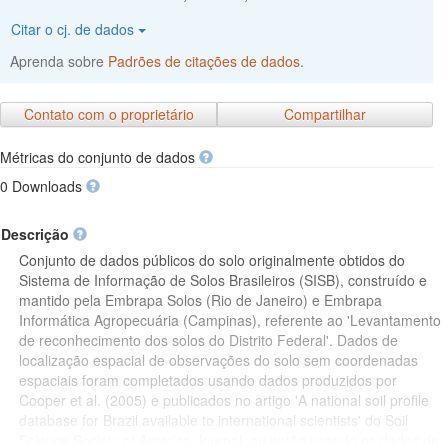
Citar o cj. de dados
Aprenda sobre
Padrões de citações de dados
.
Contato com o proprietário
Compartilhar
Métricas do conjunto de dados
0 Downloads
Descrição
Conjunto de dados públicos do solo originalmente obtidos do
Sistema de Informação de Solos Brasileiros (SISB), construído e
mantido pela Embrapa Solos (Rio de Janeiro) e Embrapa
Informática Agropecuária (Campinas), referente ao 'Levantamento
de reconhecimento dos solos do Distrito Federal'. Dados de
localização espacial de observações do solo sem coordenadas
espaciais foram completados usando dados produzidos por
Cooper et al. (2005) e publicados no artigo 'A national soil profile
database for Brazil available to international scientists' do Soil
Science Society of America Journal, ou então usando os dados de