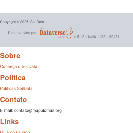
conduzidos pela Embrapa foi ou é usado para organizar
estruturalmente a presente versão do conjunto de dados. O
emprego deste conjunto de dados para finalidades profissionais
e/ou comerciais deve ser precedido pelo contato com a Embrapa.
Copyright © 2026, SoilData
(2017-04-26)
Desenvolvido por
v. 5.12.1 build 1122-cf90431
Sobre
Conheça o SoilData
Política
Políticas SoilData
Contato
E-mail: contato@mapbiomas.org
Links
Guia do usuário