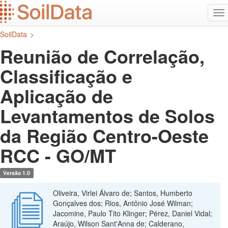
Ir
Alt
para
na
o
SoilData
>
conteúdo
principal
Reunião de Correlação,
Classificação e
Aplicação de
Levantamentos de Solos
da Região Centro-Oeste
RCC - GO/MT
Versão 1.0
Oliveira, Virlei Álvaro de; Santos, Humberto
Gonçalves dos; Rios, Antônio José Wilman;
Jacomine, Paulo Tito Klinger; Pérez, Daniel Vidal;
Araújo, Wilson Sant'Anna de; Calderano,