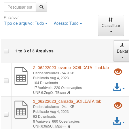
Pesquisa
Filtrar por
Tipo de arquivo:
Tudo
Acesso:
Tudo
Classificar
1 to 3 of 3 Arquivos
Baixar
2_06222023_evento_SOILDATA_final.tab
P
Dados tabulares
- 54.9 KB
Publicado Aug 4, 2023
vi
104 Downloads
Ac
17 Variáveis,
220 Observações
"
UNF:6:ZngQ...TBw==
ar
3_06222023_camada_SOILDATA.tab
P
Dados tabulares
- 24.1 KB
Publicado Aug 4, 2023
vi
92 Downloads
Ac
8 Variáveis,
660 Observações
"
UNF:6:0u5U...Mpg==