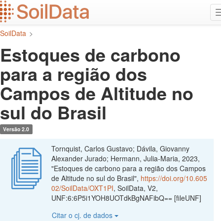
Ir
para
o
SoilData
>
conteúdo
principal
Estoques de carbono
para a região dos
Campos de Altitude no
sul do Brasil
Versão 2.0
Tornquist, Carlos Gustavo; Dávila, Giovanny
Alexander Jurado; Hermann, Julia-Maria, 2023,
"Estoques de carbono para a região dos Campos
de Altitude no sul do Brasil",
https://doi.org/10.605
02/SoilData/OXT1PI
, SoilData, V2,
UNF:6:6P5i1YOH8UOTdkBgNAFibQ== [fileUNF]
Citar o cj. de dados