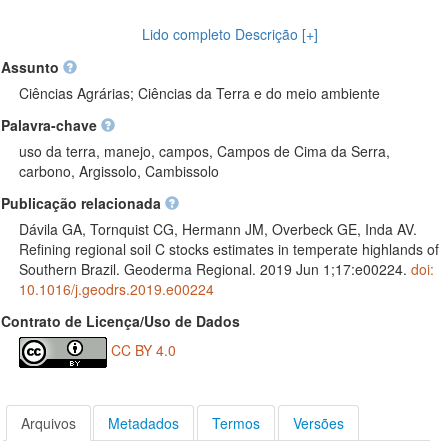
classes de solo predominantes e histórico de uso da terra:
campos semi-naturais com e sem manejo de fogo, campos
Lido completo Descrição [+]
cobertos com forrageiras leguminosas e campos em pousio após
culturas hortícolas anuais intensivas ou plantações de Pinus (
Assunto
campos secundários). Grandes estoques de SOC (0–30cm de
Ciências Agrárias; Ciências da Terra e do meio ambiente
profundidade) foram medidos em Argissolos (244,4MgCha−1) e
Palavra-chave
Cambissolos (191,1MgCha−1) sob pastagens sem manejo com
fogo, enquanto estoques menores foram encontrados em
uso da terra, manejo, campos, Campos de Cima da Serra,
Cambissolos sob cultivos agrícolas. Essas informações podem ser
carbono, Argissolo, Cambissolo
usadas para definir políticas públicas para a agricultura de
Publicação relacionada
conservação e apoiar a atualização e o refinamento dos
inventários nacionais de gases de efeito estufa SOC. (2023-07-
Dávila GA, Tornquist CG, Hermann JM, Overbeck GE, Inda AV.
10)
Refining regional soil C stocks estimates in temperate highlands of
Southern Brazil. Geoderma Regional. 2019 Jun 1;17:e00224.
doi:
10.1016/j.geodrs.2019.e00224
Contrato de Licença/Uso de Dados
CC BY 4.0
Arquivos
Metadados
Termos
Versões