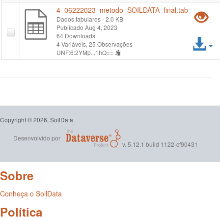
ar
4_06222023_metodo_SOILDATA_final.tab
P
Dados tabulares
- 2.0 KB
Publicado Aug 4, 2023
vi
64 Downloads
Ac
4 Variáveis,
25 Observações
"
UNF:6:2YMp...1hQ==
ar
Copyright © 2026, SoilData
Desenvolvido por
v. 5.12.1 build 1122-cf90431
Sobre
Conheça o SoilData
Política