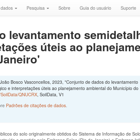
r dados
Pesquisa
Sobre
Guia do usuário
Suporte
o levantamento semideta
etações úteis ao planejam
Janeiro'
João Bosco Vasconcellos, 2023, "Conjunto de dados do levantamento
o e interpretações úteis ao planejamento ambiental do Município do 
02/SoilData/QNUCRX
, SoilData, V1
bre
Padrões de citações de dados
.
blicos do solo originalmente obtidos do Sistema de Informação de Sol