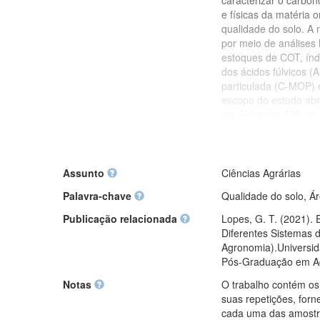
caracterizar o carbon
e físicas da matéria 
qualidade do solo. A 
por meio de análises 
estoques de COT, índ
dos ácidos fúlvicos (
particulada (C-MOP) 
escopo do estudo abr
em Eldorado, MS, no 
como referência e tr
Direto (SPD) com suce
(RPPN) em processo d
coletadas em três pr
Assunto
Ciências Agrárias
cada área e camada.
Palavra-chave
Qualidade do solo, Á
Publicação relacionada
Lopes, G. T. (2021).
Diferentes Sistemas 
Agronomia).Universid
Pós-Graduação em A
Notas
O trabalho contém os
suas repetições, forn
cada uma das amostra