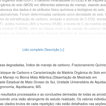
o orgânico total (COT), o carbono mineralizável (C-CO2) e as frações 
orgânica do solo (MOS) em diferentes sistemas de manejo, visando aval
natureza dos dados é de atributos físico-químicos e biológicos do solo,
laboratoriais. Foram determinadas variáveis como densidade do solo, 
ice de estratificação de carbono, emissão e acúmulo de C-CO2, teore
AF), ácidos húmicos (AH) e humina (HUM), e teores de C da matéria or
e mineral (C-MOM), além de índices como o de manejo de carbono (I
angeu um Argissolo Vermelho Amarelo distrófico de textura arenosa lo
bioma Mata Atlântica. As áreas de estudo incluíram uma Mata Nativa 
ês áreas manejadas: Pastagem Permanente (PP) (degradada), Sistema 
ssão de culturas (soja/milho), e uma Reserva Particular de Patrimônio
Lido completo Descrição [+]
e regeneração natural após extração de argila. As amostras de solo 
ofundidades (0,00-0,05 m, 0,05-0,10 m e 0,10-0,20 m) em cinco repeti
reas degradadas, Índice de manejo de carbono, Fracionamento Quími
 Estoque de Carbono e Caracterização da Matéria Orgânica do Solo em
de Manejo no Bioma Mata Atlântica.(Dissertação de Mestrado em
ade Estadual de Mato Grosso do Sul, Unidade Universitária de Aquida
gronomia, Aquidauana, MS.
 resultados processados e as conclusões derivadas de todas as amost
ecendo uma visão abrangente do estudo realizado. Os valores individu
s (dados brutos de cada repetição) não estão detalhados nas seções