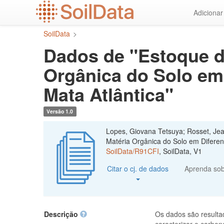
Ir
Adiciona
para
o
SoilData
>
conteúdo
principal
Dados de "Estoque d
Orgânica do Solo em
Mata Atlântica"
Versão 1.0
Lopes, Giovana Tetsuya; Rosset, Je
Matéria Orgânica do Solo em Diferen
SoilData/R91CFI
, SoilData, V1
Citar o cj. de dados
Aprenda so
Descrição
Os dados são resulta