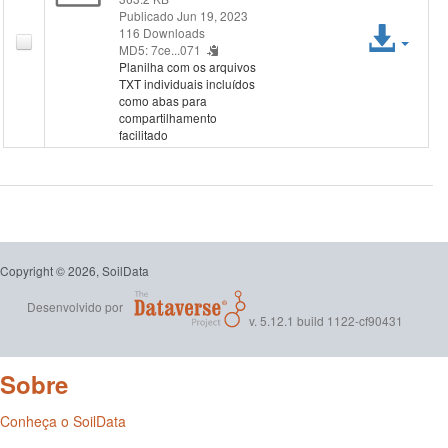
Publicado Jun 19, 2023
Ace
116 Downloads
MD5: 7ce...071
Planilha com os arquivos
arqu
TXT individuais incluídos
como abas para
compartilhamento
facilitado
Copyright © 2026, SoilData
Desenvolvido por
v. 5.12.1 build 1122-cf90431
Sobre
Conheça o SoilData