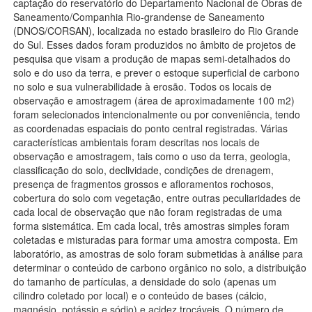
captação do reservatório do Departamento Nacional de Obras de
Saneamento/Companhia Rio-grandense de Saneamento
(DNOS/CORSAN), localizada no estado brasileiro do Rio Grande
do Sul. Esses dados foram produzidos no âmbito de projetos de
pesquisa que visam a produção de mapas semi-detalhados do
solo e do uso da terra, e prever o estoque superficial de carbono
no solo e sua vulnerabilidade à erosão. Todos os locais de
observação e amostragem (área de aproximadamente 100 m2)
foram selecionados intencionalmente ou por conveniência, tendo
as coordenadas espaciais do ponto central registradas. Várias
características ambientais foram descritas nos locais de
observação e amostragem, tais como o uso da terra, geologia,
classificação do solo, declividade, condições de drenagem,
presença de fragmentos grossos e afloramentos rochosos,
cobertura do solo com vegetação, entre outras peculiaridades de
cada local de observação que não foram registradas de uma
forma sistemática. Em cada local, três amostras simples foram
coletadas e misturadas para formar uma amostra composta. Em
laboratório, as amostras de solo foram submetidas à análise para
determinar o conteúdo de carbono orgânico no solo, a distribuição
do tamanho de partículas, a densidade do solo (apenas um
cilindro coletado por local) e o conteúdo de bases (cálcio,
magnésio, potássio e sódio) e acidez trocáveis. O número de