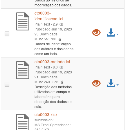
visualiz
arqu
modificação dos dados.
"ctb000
ctb0003-
identificacao.txt
historico
Plain Text
- 2.9 KB
Publicado Jun 19, 2023
Pré-
Ace
93 Downloads
MD5: 5f7...f86
visualiz
arqu
Dados de identificação
dos autores e dos dados
"ctb000
como um todo.
ctb0003-metodo.txt
identific
Plain Text
- 8.0 KB
Publicado Jun 19, 2023
91 Downloads
Pré-
Ace
MD5: 240...3c6
Descrição dos métodos
utilizados em campo e
visualiz
arqu
laboratório para
obtenção dos dados de
"ctb000
solo.
ctb0003.xlsx
metodo.
submission/
MS Excel Spreadsheet
-
363.2 KB