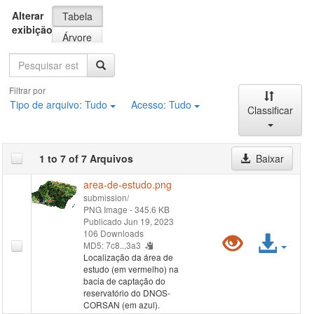
Alterar
Tabela
exibição
Árvore
Pesquisa
Filtrar por
Tipo de arquivo:
Tudo
Acesso:
Tudo
Classificar
1 to 7 of 7 Arquivos
Baixar
area-de-estudo.png
submission/
PNG Image
- 345.6 KB
Publicado Jun 19, 2023
106 Downloads
Pré-
Ace
MD5: 7c8...3a3
Localização da área de
visualiz
arqu
estudo (em vermelho) na
bacia de captação do
"submis
reservatório do DNOS-
CORSAN (em azul).