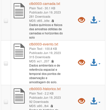
de-
ctb0003-camada.txt
Plain Text
- 30.1 KB
estudo.
Publicado Jun 19, 2023
281 Downloads
Pré-
Ace
MD5: d65...b9e
Dados químicos e físicos
visualiz
arqu
das amostras obtidas de
camadas e horizontes do
"ctb000
solo
ctb0003-evento.txt
camada.
Plain Text
- 100.8 KB
Publicado Jun 19, 2023
315 Downloads
Pré-
Ace
MD5: ec1...207
Dados ambientais e de
referência espacial e
visualiz
arqu
temporal dos pontos de
observação e
"ctb000
amostragem do solo.
ctb0003-historico.txt
evento.t
Plain Text
- 2.2 KB
Publicado Jun 19, 2023
Pré-
Ace
92 Downloads
MD5: a90...fb4
Dados do histórico de