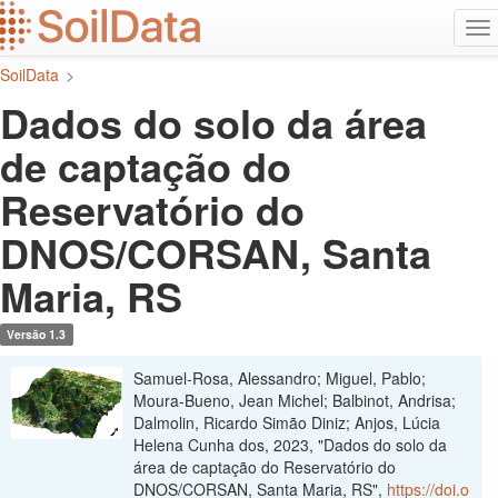
Ir
Alt
para
na
o
SoilData
>
conteúdo
principal
Dados do solo da área
de captação do
Reservatório do
DNOS/CORSAN, Santa
Maria, RS
Versão 1.3
Samuel-Rosa, Alessandro; Miguel, Pablo;
Moura-Bueno, Jean Michel; Balbinot, Andrisa;
Dalmolin, Ricardo Simão Diniz; Anjos, Lúcia
Helena Cunha dos, 2023, "Dados do solo da
área de captação do Reservatório do
DNOS/CORSAN, Santa Maria, RS",
https://doi.o