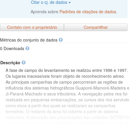
Citar o cj. de dados
Aprenda sobre
Padrões de citações de dados
.
Contato com o proprietário
Compartilhar
Métricas do conjunto de dados
0 Downloads
Descrição
A fase de campo do levantamento se realizou entre 1996 e 1997.
Os lugares inacessíveis foram objeto de reconhecimento aéreo.
As principais campanhas de campo percorreram as regiões de
influência dos sistemas hidrográficos Guaporé-Mamoré-Madeira e
Ji-Paraná-Machado e seus tributários. A navegação pelos rios foi
realizada em pequenas embarcações, os cursos dos rios servindo
como eixos a partir dos quais se realizaram as campanhas
terrestres. O restante da área foi coberta a partir do sistema
rodoviário. A descrição das propriedades das unidades SOTRO foi
feita com base no manual atualizado do SIGTERON e segundo os
critérios adotados pela Sociedade Internacional da Ciência do