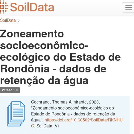
Ir
Alt
para
na
o
SoilData
>
conteúdo
principal
Zoneamento
socioeconômico-
ecológico do Estado de
Rondônia - dados de
retenção da água
Versão 1.0
Cochrane, Thomas Almirante, 2023,
"Zoneamento socioeconômico-ecológico do
Estado de Rondônia - dados de retenção da
água",
https://doi.org/10.60502/SoilData/RKNHU
C
, SoilData, V1