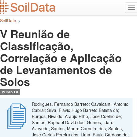
Ir
Alt
para
na
o
SoilData
>
conteúdo
principal
V Reunião de
Classificação,
Correlação e Aplicação
de Levantamentos de
Solos
Versão 1.0
Rodrigues, Fernando Barreto; Cavalcanti, Antonio
Cabral; Silva, Flávio Hugo Barreto Batista da;
Burgos, Nivaldo; Araújo Filho, José Coelho de;
Santos, Raphael David dos; Gomes, Idarê
Azevedo; Santos, Mauro Carneiro dos; Santos,
José Carlos Pereira dos; Lima, Paulo Cardoso de;