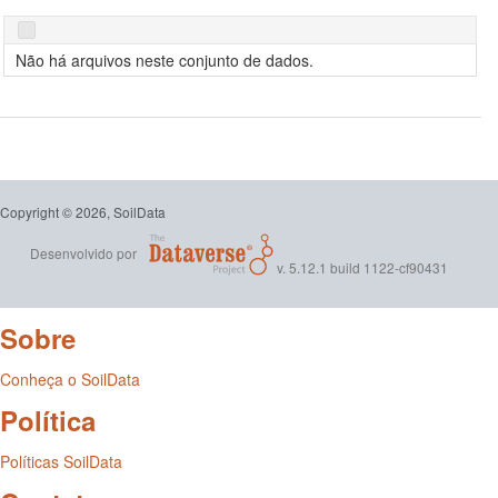
de cada observação corresponde ao código do perfil do solo no
SISB e o código das amostras corresponde ao código dos
horizontes. Todas os demais dados são mantidos como dados
Não há arquivos neste conjunto de dados.
adicionais para facilitar o reuso do conjunto de dados como um
todo. Nenhum item técnico-científico do SISB e seu respectivo
banco de dados que seja fruto da atividade intelectual, criativa,
inovadora e inédita dos projetos conduzidos pela Embrapa foi ou
é usado para organizar estruturalmente a presente versão do
conjunto de dados. O emprego deste conjunto de dados para
finalidades profissionais e/ou comerciais deve ser precedido pelo
Copyright © 2026, SoilData
contato com a Embrapa.
Desenvolvido por
v. 5.12.1 build 1122-cf90431
Sobre
Conheça o SoilData
Política
Políticas SoilData