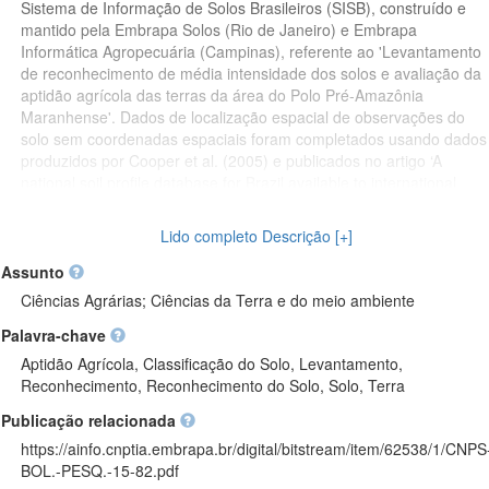
Sistema de Informação de Solos Brasileiros (SISB), construído e
mantido pela Embrapa Solos (Rio de Janeiro) e Embrapa
Informática Agropecuária (Campinas), referente ao 'Levantamento
de reconhecimento de média intensidade dos solos e avaliação da
aptidão agrícola das terras da área do Polo Pré-Amazônia
Maranhense'. Dados de localização espacial de observações do
solo sem coordenadas espaciais foram completados usando dados
produzidos por Cooper et al. (2005) e publicados no artigo ‘A
national soil profile database for Brazil available to international
scientists’ do Soil Science Society of America Journal, ou então
usando os dados de localização descritiva para inferir sobre as
Lido completo Descrição [+]
coordenadas espaciais mais prováveis usando serviços de mapas
online como o Google Maps e o Google Earth. Erros e
Assunto
inconsistências nos dados das coordenadas espaciais das
Ciências Agrárias; Ciências da Terra e do meio ambiente
observações foram corrigidos manualmente visualizando as
Palavra-chave
respectivas observações no Google Maps. Nos casos em que
dados sobre o sistema de coordenadas de referência não estava
Aptidão Agrícola, Classificação do Solo, Levantamento,
disponível, adotou-se o WGS 84 como datum padrão. Também
Reconhecimento, Reconhecimento do Solo, Solo, Terra
foram corrigidos erros e inconsistências, e realizadas atualizações
Publicação relacionada
no nome do município e código da unidade federativa onde as
observações foram realizadas. Dados do conteúdo de ferro
https://ainfo.cnptia.embrapa.br/digital/bitstream/item/62538/1/CNPS
apresentando valores discrepantes foram corrigidos depois de
BOL.-PESQ.-15-82.pdf
consultar o relatório do levantamento do solo onde originalmente