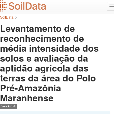
Ir
A
para
n
o
SoilData
>
conteúdo
principal
Levantamento de
reconhecimento de
média intensidade dos
solos e avaliação da
aptidão agrícola das
terras da área do Polo
Pré-Amazônia
Maranhense
Versão 1.0