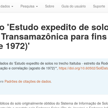
r dados
Pesquisa
Sobre
Guia do usuário
Suporte
 'Estudo expedito de solo
a Transamazônica para fins
e 1972)'
dos do 'Estudo expedito de solos no trecho Itaituba - estreito da Rod
cação e correlação (agosto de 1972)'",
https://doi.org/10.60502/SoilDa
bre
Padrões de citações de dados
.
blicos do solo originalmente obtidos do Sistema de Informação de Sol