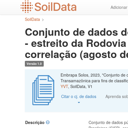
Ir
Adiciona
para
o
SoilData
>
conteúdo
principal
Conjunto de dados do
- estreito da Rodovi
correlação (agosto d
Versão 1.0
Embrapa Solos, 2023, "Conjunto de da
Transamazônica para fins de classifi
YVT
, SoilData, V1
Citar o cj. de dados
Aprenda so
Descrição
Conjunto de dados pú