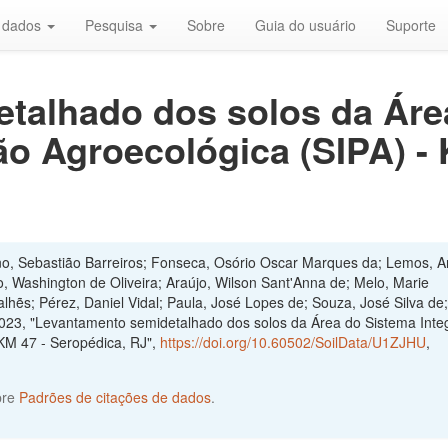
r dados
Pesquisa
Sobre
Guia do usuário
Suporte
talhado dos solos da Áre
o Agroecológica (SIPA) - 
no, Sebastião Barreiros; Fonseca, Osório Oscar Marques da; Lemos, A
o, Washington de Oliveira; Araújo, Wilson Sant'Anna de; Melo, Marie
lhẽs; Pérez, Daniel Vidal; Paula, José Lopes de; Souza, José Silva de;
23, "Levantamento semidetalhado dos solos da Área do Sistema Inte
KM 47 - Seropédica, RJ",
https://doi.org/10.60502/SoilData/U1ZJHU
,
bre
Padrões de citações de dados
.