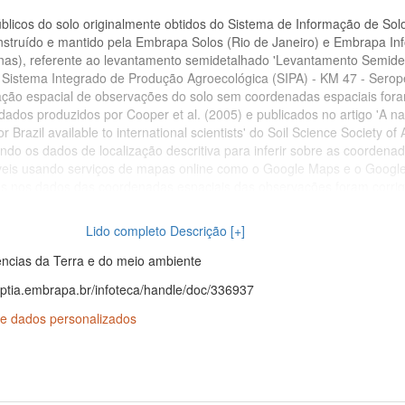
blicos do solo originalmente obtidos do Sistema de Informação de Sol
onstruído e mantido pela Embrapa Solos (Rio de Janeiro) e Embrapa In
as), referente ao levantamento semidetalhado 'Levantamento Semide
 Sistema Integrado de Produção Agroecológica (SIPA) - KM 47 - Serop
zação espacial de observações do solo sem coordenadas espaciais for
dos produzidos por Cooper et al. (2005) e publicados no artigo 'A na
or Brazil available to international scientists' do Soil Science Society of
ndo os dados de localização descritiva para inferir sobre as coordena
veis usando serviços de mapas online como o Google Maps e o Google
ias nos dados das coordenadas espaciais das observações foram corrig
zando as respectivas observações no Google Maps. Nos casos em que
oordenadas de referência não estava disponível, adotou-se o WGS 84
Lido completo Descrição [+]
 foram corrigidos erros e inconsistências, e realizadas atualizações
o da unidade federativa onde as observações foram realizadas. Dados
ências da Terra e do meio ambiente
esentando valores discrepantes foram corrigidos depois de consultar 
nptia.embrapa.br/infoteca/handle/doc/336937
ento do solo onde originalmente foram publicados. A fim de preservar 
m o SISB, usa-se o mesmo código de identificação daquele sistema p
e dados personalizados
ssim como o código de identificação de cada observação corresponde 
olo no SISB e o código das amostras corresponde ao código dos horizo
s são mantidos como dados adicionais para facilitar o reuso do conju
Nenhum item técnico-científico do SISB e seu respectivo banco de d
e intelectual, criativa, inovadora e inédita dos projetos conduzidos pel