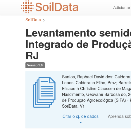
Ir
Adiciona
para
o
SoilData
>
conteúdo
principal
Levantamento semide
Integrado de Produçã
RJ
Versão 1.0
Santos, Raphael David dos; Caldera
Lopes; Calderano Filho, Braz; Barret
Elisabeth Christine Claessen de Maga
Nascimento, Geovane Barbosa do, 20
de Produção Agroecológica (SIPA) - 
SoilData, V1
Citar o cj. de dados
Aprenda so