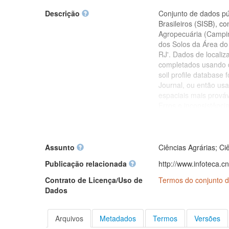
Descrição
Conjunto de dados pú
Brasileiros (SISB), c
Agropecuária (Campin
dos Solos da Área do
RJ'. Dados de locali
completados usando da
soil profile database f
Journal, ou então usa
espaciais mais prová
Erros e inconsistênc
manualmente visuali
sobre o sistema de c
datum padrão. Também
do município e códig
Assunto
Ciências Agrárias; Ci
conteúdo de ferro apr
Publicação relacionada
http://www.infoteca.c
relatório do levantam
conexão dos dados co
Contrato de Licença/Uso de
Termos do conjunto d
conjunto de dados, a
Dados
código do perfil do s
Todas os demais dado
dados como um todo. 
Arquivos
Metadados
Termos
Versões
seja fruto da atividad