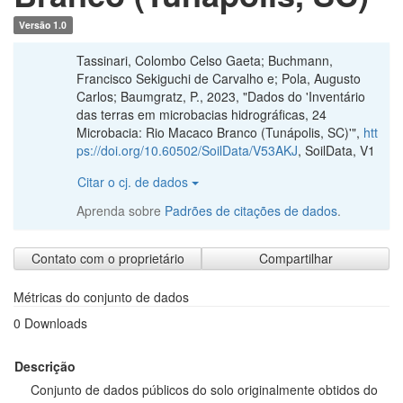
Citar o cj. de dados
Aprenda sobre
Padrões de citações de dados
.
Contato com o proprietário
Compartilhar
Métricas do conjunto de dados
0 Downloads
Descrição
Conjunto de dados públicos do solo originalmente obtidos do
Sistema de Informação de Solos Brasileiros (SISB), construído e
mantido pela Embrapa Solos (Rio de Janeiro) e Embrapa
Informática Agropecuária (Campinas), referente ao levantamento
semidetalhado 'Inventário das terras em microbacias
hidrográficas, 24 Microbacia: Rio Macaco Branco (Tunápolis, SC)'.
Dados de localização espacial de observações do solo sem
coordenadas espaciais foram completados usando dados
produzidos por Cooper et al. (2005) e publicados no artigo 'A
national soil profile database for Brazil available to international