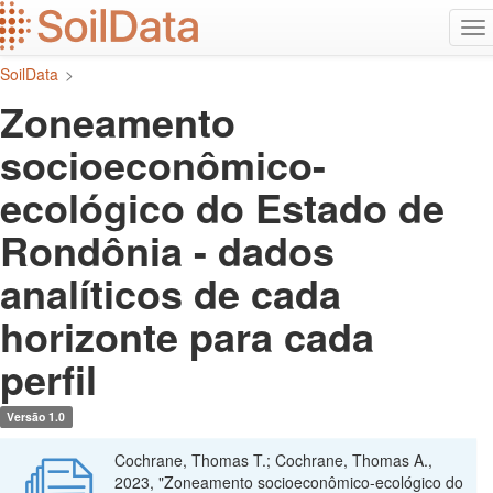
Ir
Alt
para
na
o
SoilData
>
conteúdo
principal
Zoneamento
socioeconômico-
ecológico do Estado de
Rondônia - dados
analíticos de cada
horizonte para cada
perfil
Versão 1.0
Cochrane, Thomas T.; Cochrane, Thomas A.,
2023, "Zoneamento socioeconômico-ecológico do