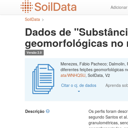
Ir
Adiciona
para
o
SoilData
>
conteúdo
principal
Dados de "Substânci
geomorfológicas no 
Versão 2.0
Menezes, Fábio Pacheco; Dalmolin, 
diferentes feições geomorfológicas n
ata/WNHQSU
, SoilData, V2
Citar o cj. de dados
Aprenda so
Descrição
Os perfis foram descr
segundo Santos et al.
granulométricas, send