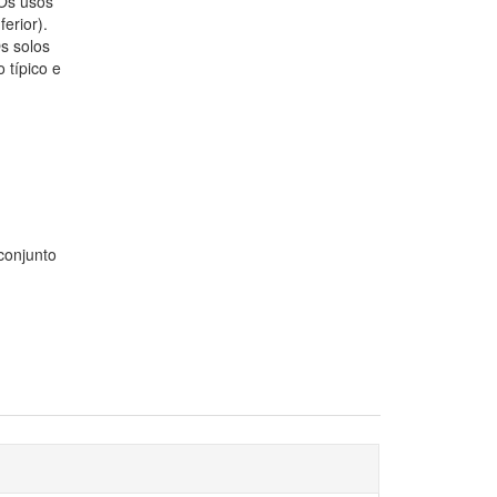
 Os usos
erior).
s solos
 típico e
conjunto