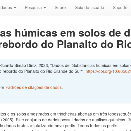
r dados
Pesquisa
Sobre
Guia do usuário
Suporte
as húmicas em solos de di
rebordo do Planalto do Ri
Ricardo Simão Diniz, 2023, "Dados de "Substâncias húmicas em solos
o rebordo do Planalto do Rio Grande do Sul"",
https://doi.org/10.60502
bre
Padrões de citações de dados
.
itos e os solos amostrados em trincheiras abertas em três topossequê
 (2005). Este conjunto de dados possui dados de análises químicas, fí
o dados brutos e totalizando nove perfis. Todos todos os perfis