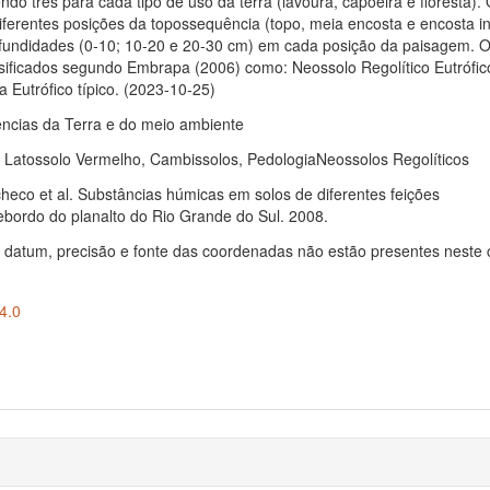
ndo três para cada tipo de uso da terra (lavoura, capoeira e floresta).
ferentes posições da topossequência (topo, meia encosta e encosta inf
ofundidades (0-10; 10-20 e 20-30 cm) em cada posição da paisagem. O
sificados segundo Embrapa (2006) como: Neossolo Regolítico Eutrófico
 Eutrófico típico. (2023-10-25)
ências da Terra e do meio ambiente
 Latossolo Vermelho, Cambissolos, PedologiaNeossolos Regolíticos
co et al. Substâncias húmicas em solos de diferentes feições
ebordo do planalto do Rio Grande do Sul. 2008.
 datum, precisão e fonte das coordenadas não estão presentes neste 
4.0