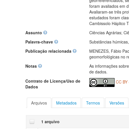
georreferenciados, se
foram avaliados em di
Avaliaram-se três pr
estudados foram clas
Cambissolo Háplico Ta
Assunto
Ciências Agrárias; Ci
Palavra-chave
Substâncias húmicas,
Publicação relacionada
MENEZES, Fábio Pache
geomorfológicas no r
Notas
As informações sobre
de dados.
Contrato de Licença/Uso de
CC BY 
Dados
Arquivos
Metadados
Termos
Versões
1 arquivo