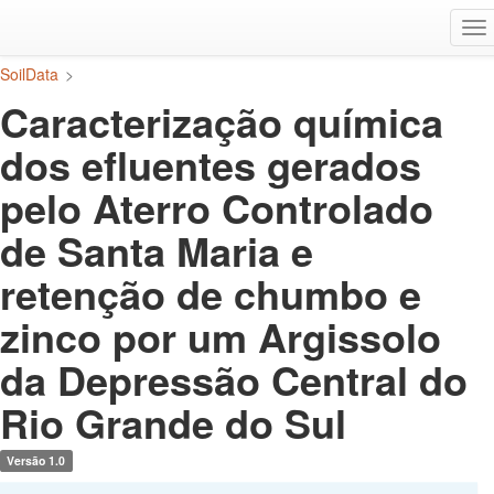
Ir
Alt
para
na
o
SoilData
>
conteúdo
principal
Caracterização química
dos efluentes gerados
pelo Aterro Controlado
de Santa Maria e
retenção de chumbo e
zinco por um Argissolo
da Depressão Central do
Rio Grande do Sul
Versão 1.0