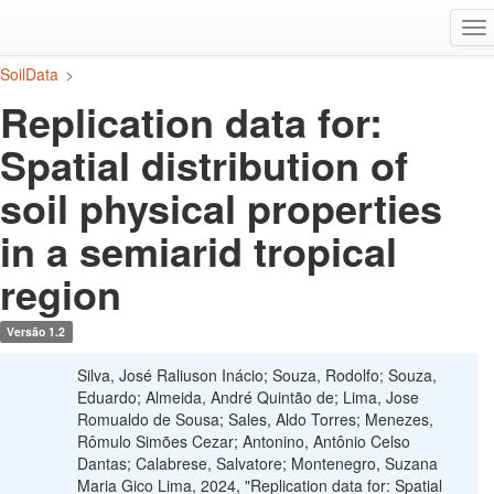
Ir
Alt
para
na
o
SoilData
>
conteúdo
principal
Replication data for:
Spatial distribution of
soil physical properties
in a semiarid tropical
region
Versão 1.2
Silva, José Raliuson Inácio; Souza, Rodolfo; Souza,
Eduardo; Almeida, André Quintão de; Lima, Jose
Romualdo de Sousa; Sales, Aldo Torres; Menezes,
Rômulo Simões Cezar; Antonino, Antônio Celso
Dantas; Calabrese, Salvatore; Montenegro, Suzana
Maria Gico Lima, 2024, "Replication data for: Spatial