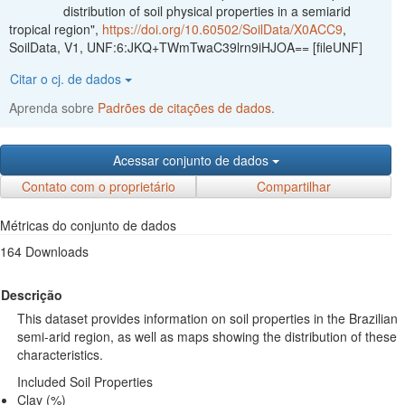
distribution of soil physical properties in a semiarid
tropical region",
https://doi.org/10.60502/SoilData/X0ACC9
,
SoilData, V1, UNF:6:JKQ+TWmTwaC39lrn9iHJOA== [fileUNF]
Citar o cj. de dados
Aprenda sobre
Padrões de citações de dados
.
Acessar conjunto de dados
Contato com o proprietário
Compartilhar
Métricas do conjunto de dados
164 Downloads
Descrição
This dataset provides information on soil properties in the Brazilian
semi-arid region, as well as maps showing the distribution of these
characteristics.
Included Soil Properties
Clay (%)