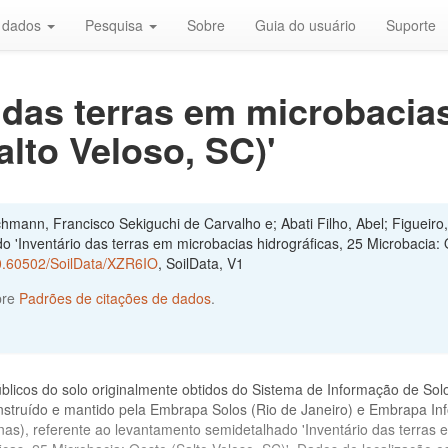
r dados
Pesquisa
Sobre
Guia do usuário
Suporte
 das terras em microbacias
alto Veloso, SC)'
mann, Francisco Sekiguchi de Carvalho e; Abati Filho, Abel; Figueiro,
o 'Inventário das terras em microbacias hidrográficas, 25 Microbacia:
/10.60502/SoilData/XZR6IO
, SoilData, V1
bre
Padrões de citações de dados
.
blicos do solo originalmente obtidos do Sistema de Informação de Sol
onstruído e mantido pela Embrapa Solos (Rio de Janeiro) e Embrapa In
as), referente ao levantamento semidetalhado 'Inventário das terras 