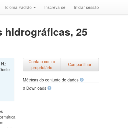
Idioma Padrão
Inscreva-se
Iniciar sessão
 hidrográficas, 25
Contato com o
 N.;
Compartilhar
proprietário
 Oeste
Métricas do conjunto de dados
0 Downloads
os
formática
em