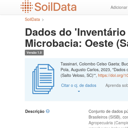
Ir
Adiciona
para
o
SoilData
>
conteúdo
principal
Dados do 'Inventário
Microbacia: Oeste (S
Versão 1.0
Tassinari, Colombo Celso Gaeta; Buch
Pola, Augusto Carlos, 2023, "Dados d
(Salto Veloso, SC)'",
https://doi.org
Citar o cj. de dados
Aprenda so
Descrição
Conjunto de dados pú
Brasileiros (SISB), c
Agropecuária (Campin