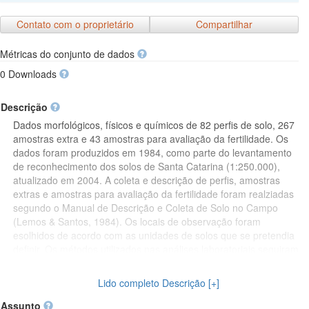
Contato com o proprietário
Compartilhar
Métricas do conjunto de dados
0 Downloads
Descrição
Dados morfológicos, físicos e químicos de 82 perfis de solo, 267
amostras extra e 43 amostras para avaliação da fertilidade. Os
dados foram produzidos em 1984, como parte do levantamento
de reconhecimento dos solos de Santa Catarina (1:250.000),
atualizado em 2004. A coleta e descrição de perfis, amostras
extras e amostras para avaliação da fertilidade foram realziadas
segundo o Manual de Descrição e Coleta de Solo no Campo
(Lemos & Santos, 1984). Os locais de observação foram
esolhidos de acordo com as unidades de solos que se pretendia
definir. Os métodos utilizados nas análises laboratoriais seguiram
o Manual de Métodos de Análise de Solos (EMBRAPA, 1979).
(Dados originalmente obtidos do BDSolos e submetidos a rotinas
Lido completo Descrição [+]
de avaliação e melhoria de qualidade no FEBR.)
Assunto