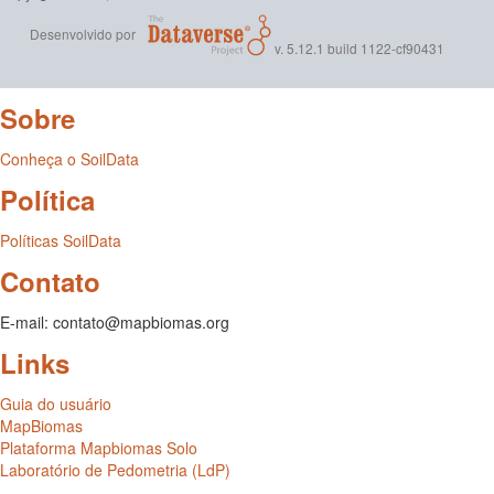
Desenvolvido por
v. 5.12.1 build 1122-cf90431
Sobre
Conheça o SoilData
Política
Políticas SoilData
Contato
E-mail: contato@mapbiomas.org
Links
Guia do usuário
MapBiomas
Plataforma Mapbiomas Solo
Laboratório de Pedometria (LdP)