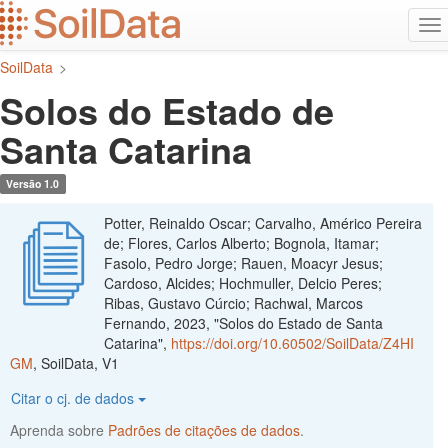
Ir
Alt
para
na
o
SoilData
>
conteúdo
principal
Solos do Estado de
Santa Catarina
Versão 1.0
Potter, Reinaldo Oscar; Carvalho, Américo Pereira
de; Flores, Carlos Alberto; Bognola, Itamar;
Fasolo, Pedro Jorge; Rauen, Moacyr Jesus;
Cardoso, Alcides; Hochmuller, Delcio Peres;
Ribas, Gustavo Cúrcio; Rachwal, Marcos
Fernando, 2023, "Solos do Estado de Santa
Catarina",
https://doi.org/10.60502/SoilData/Z4HI
GM
, SoilData, V1
Citar o cj. de dados
Aprenda sobre
Padrões de citações de dados
.