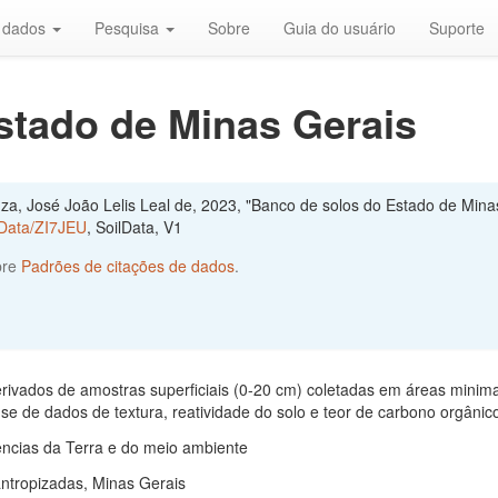
r dados
Pesquisa
Sobre
Guia do usuário
Suporte
stado de Minas Gerais
uza, José João Lelis Leal de, 2023, "Banco de solos do Estado de Mina
ilData/ZI7JEU
, SoilData, V1
bre
Padrões de citações de dados
.
rivados de amostras superficiais (0-20 cm) coletadas em áreas mini
se de dados de textura, reatividade do solo e teor de carbono orgânic
ências da Terra e do meio ambiente
ntropizadas, Minas Gerais