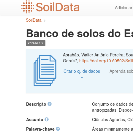
Ir
Adiciona
para
o
SoilData
>
conteúdo
principal
Banco de solos do E
Versão 1.2
Abrahão, Walter Antônio Pereira; So
Gerais",
https://doi.org/10.60502/So
Citar o cj. de dados
Aprenda so
Descrição
Conjunto de dados de
antropizadas. Dispõe-
Assunto
Ciências Agrárias; Ci
Palavra-chave
Áreas minimamente a