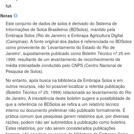
de referência não estava disponível, adotou-se o WGS 84 como
NA
datum padrão. Também foram corrigidos erros e inconsistências,
Notas
e realizadas atualizações no nome do município e código da
unidade federativa onde as observações foram realizadas. Dados
Este conjunto de dados de solos é derivado do Sistema de
do conteúdo de ferro apresentando valores discrepantes foram
Informações de Solos Brasileiros (BDSolos), mantido pela
corrigidos depois de consultar o relatório do levantamento do solo
Embrapa Solos (Rio de Janeiro) e Embrapa Agricultura Digital
onde originalmente foram publicados. A fim de preservar a
(Campinas). A fonte original dos dados é referenciada no BDSolos
conexão dos dados com o SISB, usa-se o mesmo código de
como proveniente do 'Levantamento do Estado do Rio de
identificação daquele sistema para o conjunto de dados, assim
Janeiro', supostamente publicado como Boletim Técnico nº 25 em
como o código de identificação de cada observação corresponde
1999, resultante de um levantamento de reconhecimento de
ao código do perfil do solo no SISB e o código das amostras
média intensidade conduzido pelo CNPS (Centro Nacional de
corresponde ao código dos horizontes. Todas os demais dados
Pesquisa de Solos).
são mantidos como dados adicionais para facilitar o reuso do
No entanto, após busca na biblioteca da Embrapa Solos e em
conjunto de dados como um todo. Nenhum item técnico-científico
outros recursos, não foi possível localizar a referida publicação
do SISB e seu respectivo banco de dados que seja fruto da
(Boletim Técnico nº 25, 1999) relacionada ao levantamento do Rio
atividade intelectual, criativa, inovadora e inédita dos projetos
de Janeiro. A inexistência deste boletim sugere a possibilidade de
conduzidos pela Embrapa foi ou é usado para organizar
que a referência no BDSolos se refira a um relatório técnico
estruturalmente a presente versão do conjunto de dados. O
interno ou documento preliminar não publicado formalmente. É
emprego deste conjunto de dados para finalidades profissionais
prática comum que pesquisas gerem relatórios que, por diversas
e/ou comerciais deve ser precedido pelo contato com a Embrapa.
razões, podem não ser submetidos à publicação como boletins.
Estes relatórios, por não serem considerados publicações