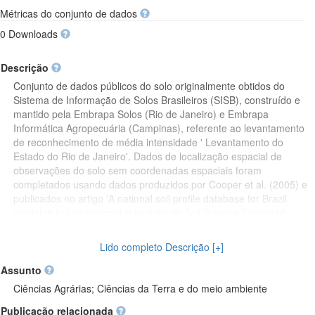
Métricas do conjunto de dados
0 Downloads
Descrição
Conjunto de dados públicos do solo originalmente obtidos do
Sistema de Informação de Solos Brasileiros (SISB), construído e
mantido pela Embrapa Solos (Rio de Janeiro) e Embrapa
Informática Agropecuária (Campinas), referente ao levantamento
de reconhecimento de média intensidade ' Levantamento do
Estado do Rio de Janeiro'. Dados de localização espacial de
observações do solo sem coordenadas espaciais foram
completados usando dados produzidos por Cooper et al. (2005) e
publicados no artigo 'A national soil profile database for Brazil
available to international scientists' do Soil Science Society of
America Journal, ou então usando os dados de localização
descritiva para inferir sobre as coordenadas espaciais mais
Lido completo Descrição [+]
prováveis usando serviços de mapas online como o Google Maps
e o Google Earth. Erros e inconsistências nos dados das
Assunto
coordenadas espaciais das observações foram corrigidos
Ciências Agrárias; Ciências da Terra e do meio ambiente
manualmente visualizando as respectivas observações no Google
Publicação relacionada
Maps. Nos casos em que dados sobre o sistema de coordenadas