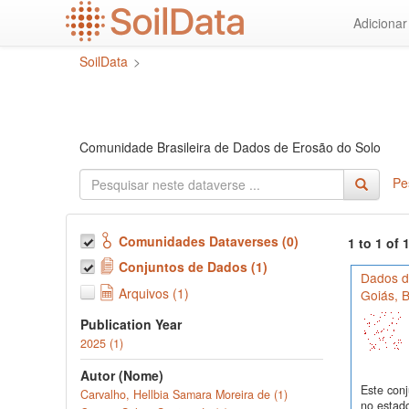
Ir
Adiciona
para
o
SoilData
>
conteúdo
principal
Comunidade Brasileira de Dados de Erosão do Solo
Pe
Comunidades Dataverses (0)
1 to 1 of
Conjuntos de Dados (1)
Dados de
Arquivos (1)
Goiás, B
Publication Year
2025 (1)
Autor (Nome)
Este conj
Carvalho, Hellbia Samara Moreira de (1)
no estado