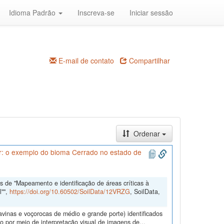
Idioma Padrão
Inscreva-se
Iniciar sessão
E-mail de contato
Compartilhar
Ordenar
ar: o exemplo do bioma Cerrado no estado de
 de "Mapeamento e identificação de áreas críticas à
l"",
https://doi.org/10.60502/SoilData/12VRZG
, SoilData,
ravinas e voçorocas de médio e grande porte) identificados
 por meio de interpretação visual de imagens de...