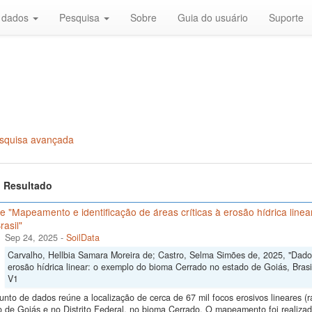
r dados
Pesquisa
Sobre
Guia do usuário
Suporte
squisa avançada
 1 Resultado
 "Mapeamento e identificação de áreas críticas à erosão hídrica line
rasil"
Sep 24, 2025
-
SoilData
Carvalho, Hellbia Samara Moreira de; Castro, Selma Simões de, 2025, "Dados
erosão hídrica linear: o exemplo do bioma Cerrado no estado de Goiás, Brasi
V1
unto de dados reúne a localização de cerca de 67 mil focos erosivos lineares (
 de Goiás e no Distrito Federal, no bioma Cerrado. O mapeamento foi realizado