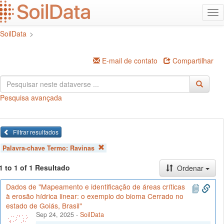
Ir
Alt
para
na
o
SoilData
>
conteúdo
principal
E-mail de contato
Compartilhar
Pesquisa avançada
Filtrar resultados
Palavra-chave Termo:
Ravinas
1 to 1 of 1 Resultado
Ordenar
Dados de "Mapeamento e identificação de áreas críticas
à erosão hídrica linear: o exemplo do bioma Cerrado no
estado de Goiás, Brasil"
Sep 24, 2025
-
SoilData