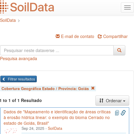
Ir
Alt
para
na
o
SoilData
>
conteúdo
principal
E-mail de contato
Compartilhar
Pesquisa avançada
Filtrar resultados
Cobertura Geográfica Estado / Província:
Goiás
1 to 1 of 1 Resultado
Ordenar
Dados de "Mapeamento e identificação de áreas críticas
à erosão hídrica linear: o exemplo do bioma Cerrado no
estado de Goiás, Brasil"
Sep 24, 2025
-
SoilData