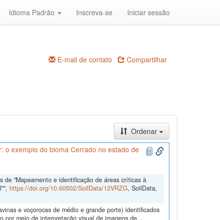
Idioma Padrão
Inscreva-se
Iniciar sessão
E-mail de contato
Compartilhar
Ordenar
ar: o exemplo do bioma Cerrado no estado de
 de "Mapeamento e identificação de áreas críticas à
l"",
https://doi.org/10.60502/SoilData/12VRZG
, SoilData,
ravinas e voçorocas de médio e grande porte) identificados
 por meio de interpretação visual de imagens de...