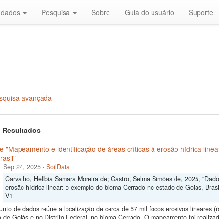
r dados
Pesquisa
Sobre
Guia do usuário
Suporte
squisa avançada
 2 Resultados
 "Mapeamento e identificação de áreas críticas à erosão hídrica line
rasil"
Sep 24, 2025
-
SoilData
Carvalho, Hellbia Samara Moreira de; Castro, Selma Simões de, 2025, "Dados
erosão hídrica linear: o exemplo do bioma Cerrado no estado de Goiás, Brasi
V1
unto de dados reúne a localização de cerca de 67 mil focos erosivos lineares (
 de Goiás e no Distrito Federal, no bioma Cerrado. O mapeamento foi realizado