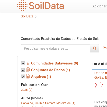
Ir
Adiciona
para
o
SoilData
>
conteúdo
principal
Comunidade Brasileira de Dados de Erosão do Solo
Pe
Comunidades Dataverses (0)
1 to 2 of
Conjuntos de Dados (1)
Dados de
Arquivos (1)
Goiás, B
Publication Year
2025 (2)
Autor (Nome)
Este conj
Carvalho, Hellbia Samara Moreira de (1)
no estado