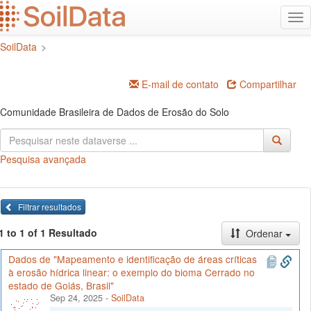
Ir
Alt
para
na
o
SoilData
>
conteúdo
principal
E-mail de contato
Compartilhar
Comunidade Brasileira de Dados de Erosão do Solo
Pesquisa avançada
Filtrar resultados
1 to 1 of 1 Resultado
Ordenar
Dados de "Mapeamento e identificação de áreas críticas
à erosão hídrica linear: o exemplo do bioma Cerrado no
estado de Goiás, Brasil"
Sep 24, 2025
-
SoilData