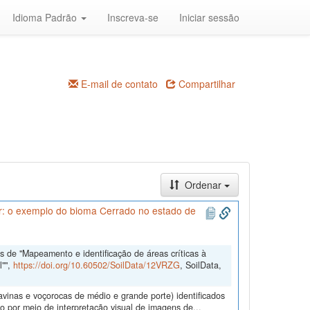
Idioma Padrão
Inscreva-se
Iniciar sessão
E-mail de contato
Compartilhar
Ordenar
ar: o exemplo do bioma Cerrado no estado de
 de "Mapeamento e identificação de áreas críticas à
l"",
https://doi.org/10.60502/SoilData/12VRZG
, SoilData,
ravinas e voçorocas de médio e grande porte) identificados
 por meio de interpretação visual de imagens de...