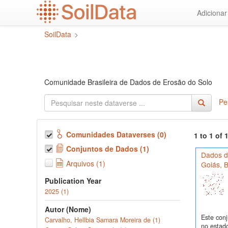
Ir
Adiciona
para
o
SoilData
>
conteúdo
principal
Comunidade Brasileira de Dados de Erosão do Solo
Pe
Comunidades Dataverses (0)
1 to 1 of
Conjuntos de Dados (1)
Dados de
Arquivos (1)
Goiás, B
Publication Year
2025 (1)
Autor (Nome)
Este conj
Carvalho, Hellbia Samara Moreira de (1)
no estado