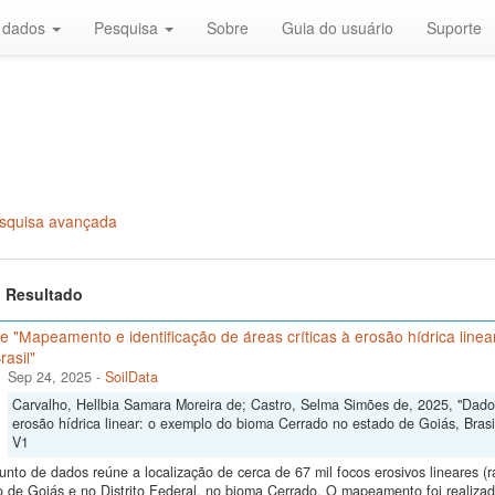
r dados
Pesquisa
Sobre
Guia do usuário
Suporte
squisa avançada
 1 Resultado
 "Mapeamento e identificação de áreas críticas à erosão hídrica line
rasil"
Sep 24, 2025
-
SoilData
Carvalho, Hellbia Samara Moreira de; Castro, Selma Simões de, 2025, "Dados
erosão hídrica linear: o exemplo do bioma Cerrado no estado de Goiás, Brasi
V1
unto de dados reúne a localização de cerca de 67 mil focos erosivos lineares (
 de Goiás e no Distrito Federal, no bioma Cerrado. O mapeamento foi realizado