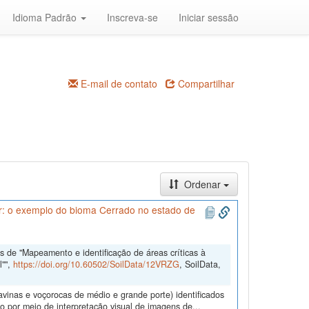
Idioma Padrão
Inscreva-se
Iniciar sessão
E-mail de contato
Compartilhar
Ordenar
ar: o exemplo do bioma Cerrado no estado de
 de "Mapeamento e identificação de áreas críticas à
l"",
https://doi.org/10.60502/SoilData/12VRZG
, SoilData,
ravinas e voçorocas de médio e grande porte) identificados
 por meio de interpretação visual de imagens de...