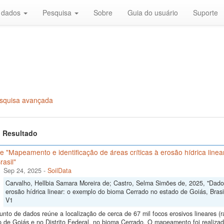
r dados
Pesquisa
Sobre
Guia do usuário
Suporte
squisa avançada
 1 Resultado
 "Mapeamento e identificação de áreas críticas à erosão hídrica line
rasil"
Sep 24, 2025
-
SoilData
Carvalho, Hellbia Samara Moreira de; Castro, Selma Simões de, 2025, "Dados
erosão hídrica linear: o exemplo do bioma Cerrado no estado de Goiás, Brasi
V1
unto de dados reúne a localização de cerca de 67 mil focos erosivos lineares (
 de Goiás e no Distrito Federal, no bioma Cerrado. O mapeamento foi realizado