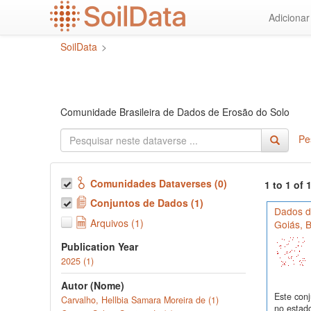
Ir
Adiciona
para
o
SoilData
>
conteúdo
principal
Comunidade Brasileira de Dados de Erosão do Solo
Pe
Comunidades Dataverses (0)
1 to 1 of
Conjuntos de Dados (1)
Dados de
Arquivos (1)
Goiás, B
Publication Year
2025 (1)
Autor (Nome)
Este conj
Carvalho, Hellbia Samara Moreira de (1)
no estado