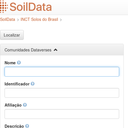
Ir
para
o
SoilData
>
INCT Solos do Brasil
>
conteúdo
principal
Localizar
Comunidades Dataverses
Nome
Identificador
Afiliação
Descrição