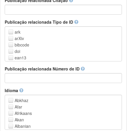
Publicação relacionada Citação
Outros
Publicação relacionada Tipo de ID
ark
arXiv
bibcode
doi
ean13
eissn
Publicação relacionada Número de ID
handle
isbn
issn
istc
Idioma
lissn
Abkhaz
lsid
Afar
pmid
Afrikaans
purl
Akan
upc
Albanian
url