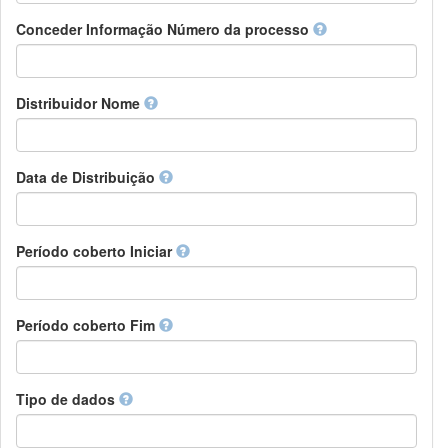
Chamorro
Detentor de direitos
Conceder Informação Número da processo
Chechen
Patrocinador
Chichewa, Chewa, Nyanja
Supervisor
Chinese
Líder do pacote de trabalho
Distribuidor Nome
Chuvash
Outros
Cornish
Corsican
Cree
Data de Distribuição
Croatian
Czech
Danish
Período coberto Iniciar
Divehi, Dhivehi, Maldivian
Dutch
Dzongkha
Período coberto Fim
English
Esperanto
Estonian
Ewe
Tipo de dados
Faroese
Fijian