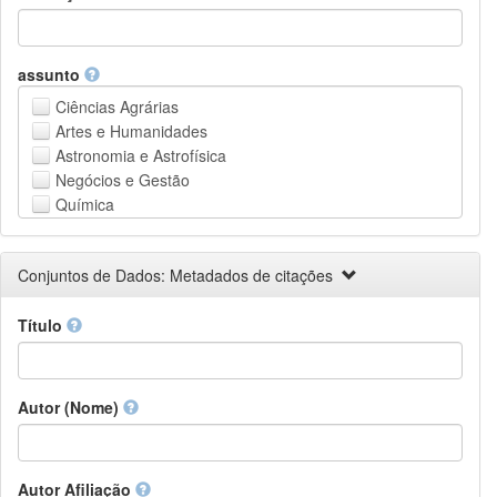
assunto
Ciências Agrárias
Artes e Humanidades
Astronomia e Astrofísica
Negócios e Gestão
Química
Computação e Ciência da Informação
Ciências da Terra e do meio ambiente
Conjuntos de Dados: Metadados de citações
Engenharia
Direito
Título
Ciências matemáticas
Medicina, Saúde e Ciências da Vida
Física
Ciências Sociais
Autor (Nome)
Outros
Autor Afiliação