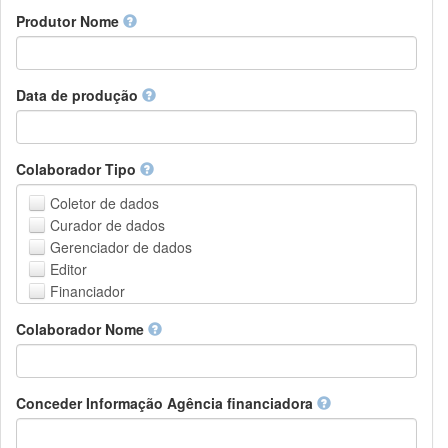
Amharic
urn
Produtor Nome
Arabic
DASH-NRS
Aragonese
Armenian
Assamese
Data de produção
Avaric
Avestan
Aymara
Colaborador Tipo
Azerbaijani
Bambara
Coletor de dados
Bashkir
Curador de dados
Basque
Gerenciador de dados
Belarusian
Editor
Bengali, Bangla
Financiador
Bihari
Instituição de Hospedagem
Colaborador Nome
Bislama
Líder do projeto
Bosnian
Gerente de projetos
Breton
Membro do projeto
Bulgarian
Pessoa Relacionada
Conceder Informação Agência financiadora
Burmese
Pesquisador
Catalan,Valencian
Grupo de Pesquisa