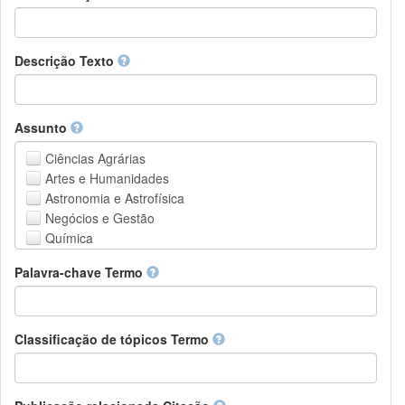
Descrição Texto
Assunto
Ciências Agrárias
Artes e Humanidades
Astronomia e Astrofísica
Negócios e Gestão
Química
Computação e Ciência da Informação
Palavra-chave Termo
Ciências da Terra e do meio ambiente
Engenharia
Direito
Ciências matemáticas
Classificação de tópicos Termo
Medicina, Saúde e Ciências da Vida
Física
Ciências Sociais