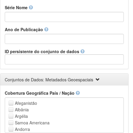
Finnish
Série Nome
French
Fula, Fulah, Pulaar, Pular
Galician
Ano de Publicação
Georgian
German
Greek (modern)
Guaraní
ID persistente do conjunto de dados
Gujarati
Haitian, Haitian Creole
Hausa
Hebrew (modern)
Conjuntos de Dados: Metadados Geoespaciais
Herero
Hindi
Cobertura Geográfica País / Nação
Hiri Motu
Hungarian
Afeganistão
Interlingua
Albânia
Indonesian
Argélia
Interlingue
Samoa Americana
Irish
Andorra