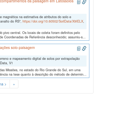
 de compartimentos da paisagem em Latossolos
de magnética na estimativa de atributos do solo e
lanalto do RS",
https://doi.org/10.60502/SoilData/X9IELX
,
pivo central. Os locais de coleta foram definitos pelo
a de Coordenadas de Referência desconhecido; assumiu-s...
lações solo-paisagem
erreno e mapeamento digital de solos por extrapolação
lData, V1
l das Missões, no estado do Rio Grande do Sul, em uma
stência na tese quanto à descrição do método de determin...
ma >
»