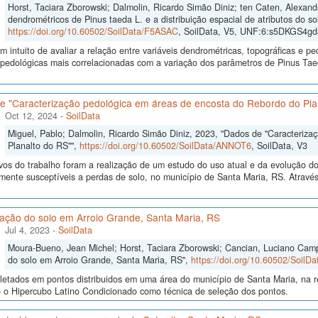
Horst, Taciara Zborowski; Dalmolin, Ricardo Simão Diniz; ten Caten, Alexan
dendrométricos de Pinus taeda L. e a distribuição espacial de atributos do so
https://doi.org/10.60502/SoilData/F5ASAC
, SoilData, V5, UNF:6:s5DKGS4
 intuito de avaliar a relação entre variáveis dendrométricas, topográficas e pe
s pedológicas mais correlacionadas com a variação dos parâmetros de Pinus Ta
e "Caracterização pedológica em áreas de encosta do Rebordo do Pla
Oct 12, 2024
-
SoilData
Miguel, Pablo; Dalmolin, Ricardo Simão Diniz, 2023, "Dados de "Caracteriz
Planalto do RS"",
https://doi.org/10.60502/SoilData/ANNOT6
, SoilData, V3
vos do trabalho foram a realização de um estudo do uso atual e da evolução do 
lmente susceptíveis a perdas de solo, no município de Santa Maria, RS. Atrav
cação do solo em Arroio Grande, Santa Maria, RS
Jul 4, 2023
-
SoilData
Moura-Bueno, Jean Michel; Horst, Taciara Zborowski; Cancian, Luciano Campo
do solo em Arroio Grande, Santa Maria, RS",
https://doi.org/10.60502/Soil
letados em pontos distribuidos em uma área do município de Santa Maria, na r
o o Hipercubo Latino Condicionado como técnica de seleção dos pontos.