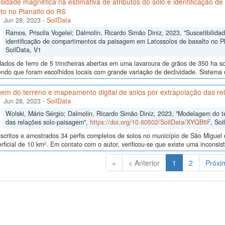
ilidade magnética na estimativa de atributos do solo e identificação
to no Planalto do RS
Jun 28, 2023
-
SoilData
Ramos, Priscila Vogelei; Dalmolin, Ricardo Simão Diniz, 2023, "Suscetibilida
identificação de compartimentos da paisagem em Latossolos de basalto no P
SoilData, V1
dos de ferro de 5 trincheiras abertas em uma lavaroura de grãos de 350 ha sob 
endo que foram escolhidos locais com grande variação de declividade. Sistem
em do terreno e mapeamento digital de solos por extrapolação das re
Jun 28, 2023
-
SoilData
Wolski, Mário Sérgio; Dalmolin, Ricardo Simão Diniz, 2023, "Modelagem do t
das relações solo-paisagem",
https://doi.org/10.60502/SoilData/XYQB6F
, Soi
scritos e amostrados 34 perfis completos de solos no município de São Migue
rficial de 10 km². Em contato com o autor, verificou-se que existe uma inconsi
(Atual)
«
< Anterior
1
2
Próxi