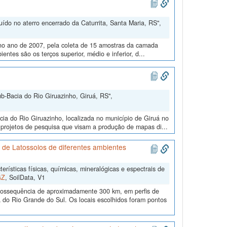
ído no aterro encerrado da Caturrita, Santa Maria, RS",
, no ano de 2007, pela coleta de 15 amostras da camada
entes são os terços superior, médio e inferior, d...
b-Bacia do Rio Giruazinho, Giruá, RS",
a do Rio Giruazinho, localizada no município de Giruá no
 projetos de pesquisa que visam a produção de mapas di...
is de Latossolos de diferentes ambientes
erísticas físicas, químicas, mineralógicas e espectrais de
GZ
, SoilData, V1
imossequência de aproximadamente 300 km, em perfis de
 do Rio Grande do Sul. Os locais escolhidos foram pontos