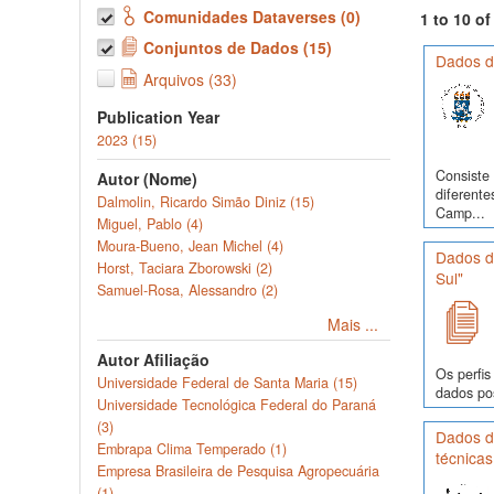
Comunidades Dataverses (0)
1 to 10 o
Conjuntos de Dados (15)
Dados d
Arquivos (33)
Publication Year
2023 (15)
Consiste 
Autor (Nome)
diferente
Dalmolin, Ricardo Simão Diniz (15)
Camp...
Miguel, Pablo (4)
Moura-Bueno, Jean Michel (4)
Dados d
Horst, Taciara Zborowski (2)
Sul"
Samuel-Rosa, Alessandro (2)
Mais ...
Autor Afiliação
Os perfis
Universidade Federal de Santa Maria (15)
dados pos
Universidade Tecnológica Federal do Paraná
(3)
Dados de
Embrapa Clima Temperado (1)
técnicas
Empresa Brasileira de Pesquisa Agropecuária
(1)