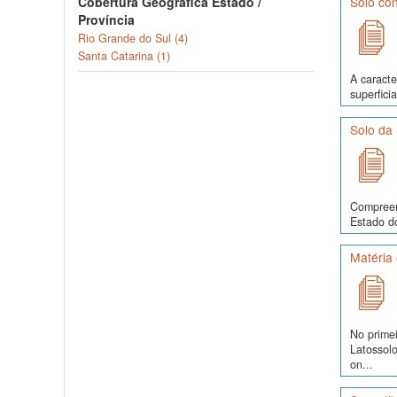
Cobertura Geográfica Estado /
Solo con
Província
Rio Grande do Sul (4)
Santa Catarina (1)
A caracte
superfici
Solo da 
Compreen
Estado do
Matéria 
No prime
Latossol
on...