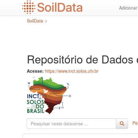
Ir
Adiciona
para
o
SoilData
>
conteúdo
principal
Repositório de Dados 
Acesse:
https://www.inct.solos.ufv.br
Pe