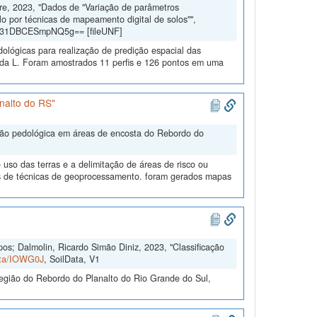
dre, 2023, "Dados de "Variação de parâmetros
lo por técnicas de mapeamento digital de solos"",
gd31DBCESmpNQ5g== [fileUNF]
dológicas para realização de predição espacial das
eda L. Foram amostrados 11 perfis e 126 pontos em uma
nalto do RS"
ação pedológica em áreas de encosta do Rebordo do
uso das terras e a delimitação de áreas de risco ou
és de técnicas de geoprocessamento. foram gerados mapas
s; Dalmolin, Ricardo Simão Diniz, 2023, "Classificação
Data/IOWG0J
, SoilData, V1
egião do Rebordo do Planalto do Rio Grande do Sul,