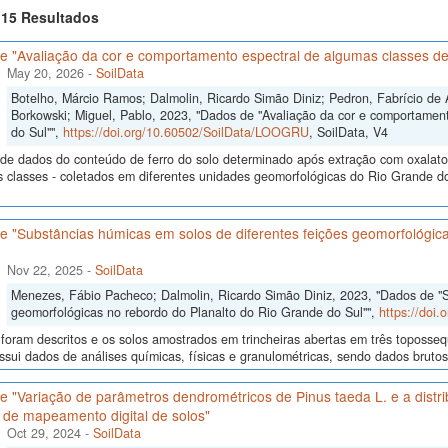
f 15 Resultados
e "Avaliação da cor e comportamento espectral de algumas classes de
May 20, 2026
-
SoilData
Botelho, Márcio Ramos; Dalmolin, Ricardo Simão Diniz; Pedron, Fabrício de 
Borkowski; Miguel, Pablo, 2023, "Dados de "Avaliação da cor e comportamen
do Sul"",
https://doi.org/10.60502/SoilData/LOOGRU
, SoilData, V4
de dados do conteúdo de ferro do solo determinado após extração com oxalato e 
s classes - coletados em diferentes unidades geomorfológicas do Rio Grande do
e "Substâncias húmicas em solos de diferentes feições geomorfológic
Nov 22, 2025
-
SoilData
Menezes, Fábio Pacheco; Dalmolin, Ricardo Simão Diniz, 2023, "Dados de "S
geomorfológicas no rebordo do Planalto do Rio Grande do Sul"",
https://doi
 foram descritos e os solos amostrados em trincheiras abertas em três toposseq
sui dados de análises químicas, físicas e granulométricas, sendo dados brutos e
 "Variação de parâmetros dendrométricos de Pinus taeda L. e a distrib
 de mapeamento digital de solos"
Oct 29, 2024
-
SoilData