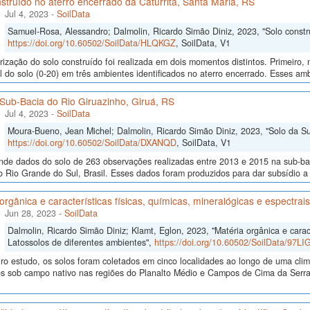
struído no aterro encerrado da Caturrita, Santa Maria, RS
Jul 4, 2023
-
SoilData
Samuel-Rosa, Alessandro; Dalmolin, Ricardo Simão Diniz, 2023, "Solo constru
https://doi.org/10.60502/SoilData/HLQKGZ
, SoilData, V1
rização do solo construído foi realizada em dois momentos distintos. Primeiro
al do solo (0-20) em três ambientes identificados no aterro encerrado. Esses ambi
Sub-Bacia do Rio Giruazinho, Giruá, RS
Jul 4, 2023
-
SoilData
Moura-Bueno, Jean Michel; Dalmolin, Ricardo Simão Diniz, 2023, "Solo da Su
https://doi.org/10.60502/SoilData/DXANQD
, SoilData, V1
de dados do solo de 263 observações realizadas entre 2013 e 2015 na sub-baci
 Rio Grande do Sul, Brasil. Esses dados foram produzidos para dar subsídio a
orgânica e características físicas, químicas, mineralógicas e espectra
Jun 28, 2023
-
SoilData
Dalmolin, Ricardo Simão Diniz; Klamt, Eglon, 2023, "Matéria orgânica e caract
Latossolos de diferentes ambientes",
https://doi.org/10.60502/SoilData/97LI
iro estudo, os solos foram coletados em cinco localidades ao longo de uma cl
os sob campo nativo nas regiões do Planalto Médio e Campos de Cima da Serra