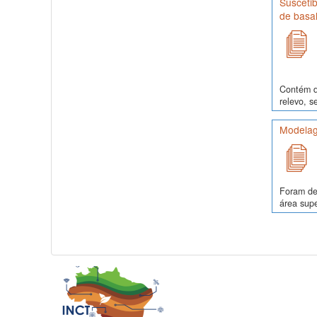
Suscetib
de basal
Contém da
relevo, s
Modelag
Foram de
área supe