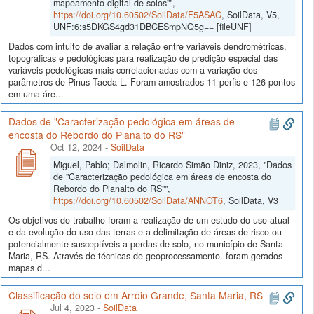
mapeamento digital de solos"",
https://doi.org/10.60502/SoilData/F5ASAC
, SoilData, V5,
UNF:6:s5DKGS4gd31DBCESmpNQ5g== [fileUNF]
Dados com intuito de avaliar a relação entre variáveis dendrométricas,
topográficas e pedológicas para realização de predição espacial das
variáveis pedológicas mais correlacionadas com a variação dos
parâmetros de Pinus Taeda L. Foram amostrados 11 perfis e 126 pontos
em uma áre...
Dados de "Caracterização pedológica em áreas de
encosta do Rebordo do Planalto do RS"
Oct 12, 2024
-
SoilData
Miguel, Pablo; Dalmolin, Ricardo Simão Diniz, 2023, "Dados
de "Caracterização pedológica em áreas de encosta do
Rebordo do Planalto do RS"",
https://doi.org/10.60502/SoilData/ANNOT6
, SoilData, V3
Os objetivos do trabalho foram a realização de um estudo do uso atual
e da evolução do uso das terras e a delimitação de áreas de risco ou
potencialmente susceptíveis a perdas de solo, no município de Santa
Maria, RS. Através de técnicas de geoprocessamento. foram gerados
mapas d...
Classificação do solo em Arroio Grande, Santa Maria, RS
Jul 4, 2023
-
SoilData