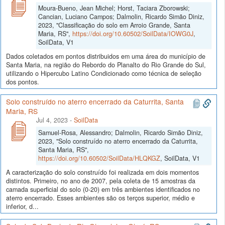
Moura-Bueno, Jean Michel; Horst, Taciara Zborowski;
Cancian, Luciano Campos; Dalmolin, Ricardo Simão Diniz,
2023, "Classificação do solo em Arroio Grande, Santa
Maria, RS",
https://doi.org/10.60502/SoilData/IOWG0J
,
SoilData, V1
Dados coletados em pontos distribuidos em uma área do município de
Santa Maria, na região do Rebordo do Planalto do Rio Grande do Sul,
utilizando o Hipercubo Latino Condicionado como técnica de seleção
dos pontos.
Solo construído no aterro encerrado da Caturrita, Santa
Maria, RS
Jul 4, 2023
-
SoilData
Samuel-Rosa, Alessandro; Dalmolin, Ricardo Simão Diniz,
2023, "Solo construído no aterro encerrado da Caturrita,
Santa Maria, RS",
https://doi.org/10.60502/SoilData/HLQKGZ
, SoilData, V1
A caracterização do solo construído foi realizada em dois momentos
distintos. Primeiro, no ano de 2007, pela coleta de 15 amostras da
camada superficial do solo (0-20) em três ambientes identificados no
aterro encerrado. Esses ambientes são os terços superior, médio e
inferior, d...