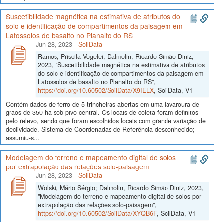
Suscetibilidade magnética na estimativa de atributos do
solo e identificação de compartimentos da paisagem em
Latossolos de basalto no Planalto do RS
Jun 28, 2023
-
SoilData
Ramos, Priscila Vogelei; Dalmolin, Ricardo Simão Diniz,
2023, "Suscetibilidade magnética na estimativa de atributos
do solo e identificação de compartimentos da paisagem em
Latossolos de basalto no Planalto do RS",
https://doi.org/10.60502/SoilData/X9IELX
, SoilData, V1
Contém dados de ferro de 5 trincheiras abertas em uma lavaroura de
grãos de 350 ha sob pivo central. Os locais de coleta foram definitos
pelo relevo, sendo que foram escolhidos locais com grande variação de
declividade. Sistema de Coordenadas de Referência desconhecido;
assumiu-s...
Modelagem do terreno e mapeamento digital de solos
por extrapolação das relações solo-paisagem
Jun 28, 2023
-
SoilData
Wolski, Mário Sérgio; Dalmolin, Ricardo Simão Diniz, 2023,
"Modelagem do terreno e mapeamento digital de solos por
extrapolação das relações solo-paisagem",
https://doi.org/10.60502/SoilData/XYQB6F
, SoilData, V1