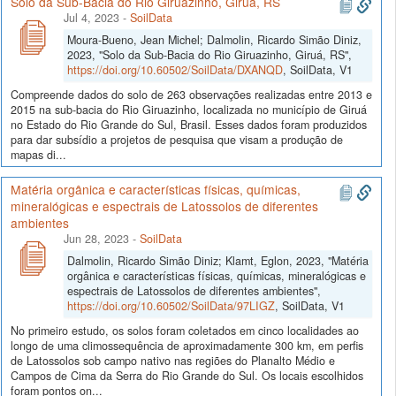
Solo da Sub-Bacia do Rio Giruazinho, Giruá, RS
Jul 4, 2023
-
SoilData
Moura-Bueno, Jean Michel; Dalmolin, Ricardo Simão Diniz,
2023, "Solo da Sub-Bacia do Rio Giruazinho, Giruá, RS",
https://doi.org/10.60502/SoilData/DXANQD
, SoilData, V1
Compreende dados do solo de 263 observações realizadas entre 2013 e
2015 na sub-bacia do Rio Giruazinho, localizada no município de Giruá
no Estado do Rio Grande do Sul, Brasil. Esses dados foram produzidos
para dar subsídio a projetos de pesquisa que visam a produção de
mapas di...
Matéria orgânica e características físicas, químicas,
mineralógicas e espectrais de Latossolos de diferentes
ambientes
Jun 28, 2023
-
SoilData
Dalmolin, Ricardo Simão Diniz; Klamt, Eglon, 2023, "Matéria
orgânica e características físicas, químicas, mineralógicas e
espectrais de Latossolos de diferentes ambientes",
https://doi.org/10.60502/SoilData/97LIGZ
, SoilData, V1
No primeiro estudo, os solos foram coletados em cinco localidades ao
longo de uma climossequência de aproximadamente 300 km, em perfis
de Latossolos sob campo nativo nas regiões do Planalto Médio e
Campos de Cima da Serra do Rio Grande do Sul. Os locais escolhidos
foram pontos on...