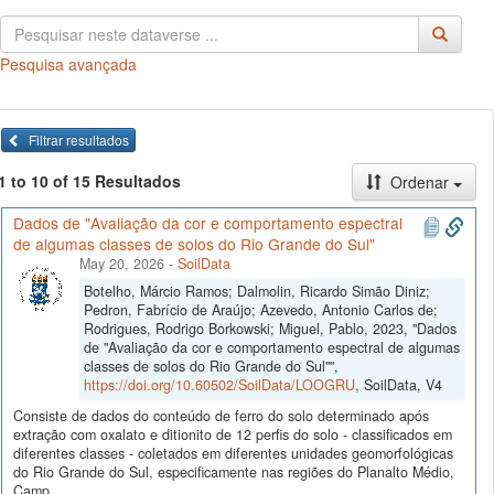
Pesquisa avançada
Filtrar resultados
1 to 10 of 15 Resultados
Ordenar
Dados de "Avaliação da cor e comportamento espectral
de algumas classes de solos do Rio Grande do Sul"
May 20, 2026
-
SoilData
Botelho, Márcio Ramos; Dalmolin, Ricardo Simão Diniz;
Pedron, Fabrício de Araújo; Azevedo, Antonio Carlos de;
Rodrigues, Rodrigo Borkowski; Miguel, Pablo, 2023, "Dados
de "Avaliação da cor e comportamento espectral de algumas
classes de solos do Rio Grande do Sul"",
https://doi.org/10.60502/SoilData/LOOGRU
, SoilData, V4
Consiste de dados do conteúdo de ferro do solo determinado após
extração com oxalato e ditionito de 12 perfis do solo - classificados em
diferentes classes - coletados em diferentes unidades geomorfológicas
do Rio Grande do Sul, especificamente nas regiões do Planalto Médio,
Camp...