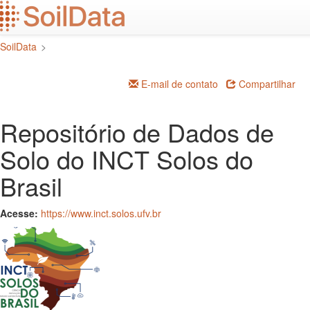
Ir
para
o
SoilData
>
conteúdo
principal
E-mail de contato
Compartilhar
Repositório de Dados de
Solo do INCT Solos do
Brasil
Acesse:
https://www.inct.solos.ufv.br