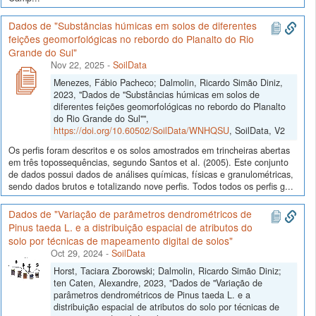
Dados de "Substâncias húmicas em solos de diferentes
feições geomorfológicas no rebordo do Planalto do Rio
Grande do Sul"
Nov 22, 2025
-
SoilData
Menezes, Fábio Pacheco; Dalmolin, Ricardo Simão Diniz,
2023, "Dados de "Substâncias húmicas em solos de
diferentes feições geomorfológicas no rebordo do Planalto
do Rio Grande do Sul"",
https://doi.org/10.60502/SoilData/WNHQSU
, SoilData, V2
Os perfis foram descritos e os solos amostrados em trincheiras abertas
em três topossequências, segundo Santos et al. (2005). Este conjunto
de dados possui dados de análises químicas, físicas e granulométricas,
sendo dados brutos e totalizando nove perfis. Todos todos os perfis g...
Dados de "Variação de parâmetros dendrométricos de
Pinus taeda L. e a distribuição espacial de atributos do
solo por técnicas de mapeamento digital de solos"
Oct 29, 2024
-
SoilData
Horst, Taciara Zborowski; Dalmolin, Ricardo Simão Diniz;
ten Caten, Alexandre, 2023, "Dados de "Variação de
parâmetros dendrométricos de Pinus taeda L. e a
distribuição espacial de atributos do solo por técnicas de