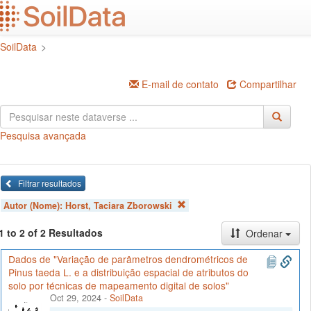
Ir
para
o
SoilData
>
conteúdo
principal
E-mail de contato
Compartilhar
Pesquisa avançada
Filtrar resultados
Autor (Nome):
Horst, Taciara Zborowski
1 to 2 of 2 Resultados
Ordenar
Dados de "Variação de parâmetros dendrométricos de
Pinus taeda L. e a distribuição espacial de atributos do
solo por técnicas de mapeamento digital de solos"
Oct 29, 2024
-
SoilData