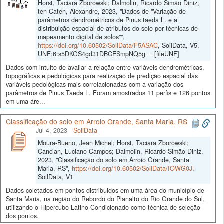
Horst, Taciara Zborowski; Dalmolin, Ricardo Simão Diniz;
ten Caten, Alexandre, 2023, "Dados de "Variação de
parâmetros dendrométricos de Pinus taeda L. e a
distribuição espacial de atributos do solo por técnicas de
mapeamento digital de solos"",
https://doi.org/10.60502/SoilData/F5ASAC
, SoilData, V5,
UNF:6:s5DKGS4gd31DBCESmpNQ5g== [fileUNF]
Dados com intuito de avaliar a relação entre variáveis dendrométricas,
topográficas e pedológicas para realização de predição espacial das
variáveis pedológicas mais correlacionadas com a variação dos
parâmetros de Pinus Taeda L. Foram amostrados 11 perfis e 126 pontos
em uma áre...
Classificação do solo em Arroio Grande, Santa Maria, RS
Jul 4, 2023
-
SoilData
Moura-Bueno, Jean Michel; Horst, Taciara Zborowski;
Cancian, Luciano Campos; Dalmolin, Ricardo Simão Diniz,
2023, "Classificação do solo em Arroio Grande, Santa
Maria, RS",
https://doi.org/10.60502/SoilData/IOWG0J
,
SoilData, V1
Dados coletados em pontos distribuidos em uma área do município de
Santa Maria, na região do Rebordo do Planalto do Rio Grande do Sul,
utilizando o Hipercubo Latino Condicionado como técnica de seleção
dos pontos.