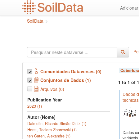
Ir
Adiciona
para
o
SoilData
>
conteúdo
principal
Pe
Cobertura
Comunidades Dataverses (0)
Conjuntos de Dados (1)
1 to 1 of
Arquivos (0)
Dados de
Publication Year
técnicas
2023 (1)
Autor (Nome)
Dalmolin, Ricardo Simão Diniz (1)
Horst, Taciara Zborowski (1)
Dados com
ten Caten, Alexandre (1)
variávei