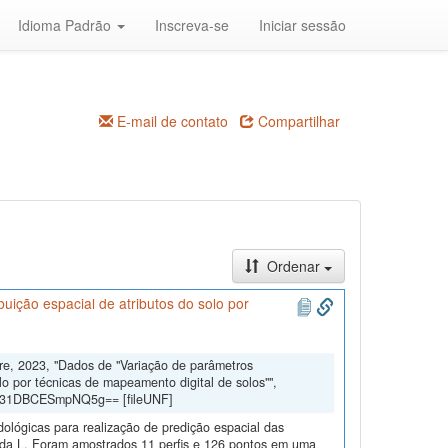
Idioma Padrão
Inscreva-se
Iniciar sessão
E-mail de contato
Compartilhar
Ordenar
uição espacial de atributos do solo por
dre, 2023, "Dados de "Variação de parâmetros
lo por técnicas de mapeamento digital de solos"",
gd31DBCESmpNQ5g== [fileUNF]
dológicas para realização de predição espacial das
eda L. Foram amostrados 11 perfis e 126 pontos em uma