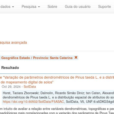
r dados
Pesquisa
Sobre
Guia do usuário
Suporte
squisa avançada
 Geográfica Estado / Província:
Santa Catarina
 1 Resultado
 "Variação de parâmetros dendrométricos de Pinus taeda L. e a distrib
 de mapeamento digital de solos"
Oct 29, 2024
-
SoilData
Horst, Taciara Zborowski; Dalmolin, Ricardo Simão Diniz; ten Caten, Alexan
dendrométricos de Pinus taeda L. e a distribuição espacial de atributos do so
https://doi.org/10.60502/SoilData/F5ASAC
, SoilData, V5, UNF:6:s5DKGS4
 intuito de avaliar a relação entre variáveis dendrométricas, topográficas e pe
s pedológicas mais correlacionadas com a variação dos parâmetros de Pinus Ta