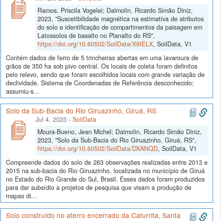
Ramos, Priscila Vogelei; Dalmolin, Ricardo Simão Diniz,
2023, "Suscetibilidade magnética na estimativa de atributos
do solo e identificação de compartimentos da paisagem em
Latossolos de basalto no Planalto do RS",
https://doi.org/10.60502/SoilData/X9IELX
, SoilData, V1
Contém dados de ferro de 5 trincheiras abertas em uma lavaroura de
grãos de 350 ha sob pivo central. Os locais de coleta foram definitos
pelo relevo, sendo que foram escolhidos locais com grande variação de
declividade. Sistema de Coordenadas de Referência desconhecido;
assumiu-s...
Solo da Sub-Bacia do Rio Giruazinho, Giruá, RS
Jul 4, 2023
-
SoilData
Moura-Bueno, Jean Michel; Dalmolin, Ricardo Simão Diniz,
2023, "Solo da Sub-Bacia do Rio Giruazinho, Giruá, RS",
https://doi.org/10.60502/SoilData/DXANQD
, SoilData, V1
Compreende dados do solo de 263 observações realizadas entre 2013 e
2015 na sub-bacia do Rio Giruazinho, localizada no município de Giruá
no Estado do Rio Grande do Sul, Brasil. Esses dados foram produzidos
para dar subsídio a projetos de pesquisa que visam a produção de
mapas di...
Solo construído no aterro encerrado da Caturrita, Santa