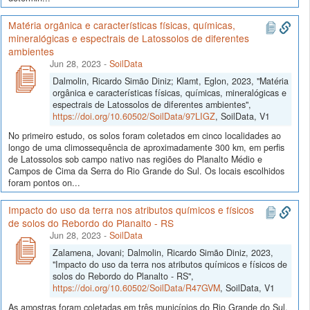
Matéria orgânica e características físicas, químicas,
mineralógicas e espectrais de Latossolos de diferentes
ambientes
Jun 28, 2023
-
SoilData
Dalmolin, Ricardo Simão Diniz; Klamt, Eglon, 2023, "Matéria
orgânica e características físicas, químicas, mineralógicas e
espectrais de Latossolos de diferentes ambientes",
https://doi.org/10.60502/SoilData/97LIGZ
, SoilData, V1
No primeiro estudo, os solos foram coletados em cinco localidades ao
longo de uma climossequência de aproximadamente 300 km, em perfis
de Latossolos sob campo nativo nas regiões do Planalto Médio e
Campos de Cima da Serra do Rio Grande do Sul. Os locais escolhidos
foram pontos on...
Impacto do uso da terra nos atributos químicos e físicos
de solos do Rebordo do Planalto - RS
Jun 28, 2023
-
SoilData
Zalamena, Jovani; Dalmolin, Ricardo Simão Diniz, 2023,
"Impacto do uso da terra nos atributos químicos e físicos de
solos do Rebordo do Planalto - RS",
https://doi.org/10.60502/SoilData/R47GVM
, SoilData, V1
As amostras foram coletadas em três municípios do Rio Grande do Sul,