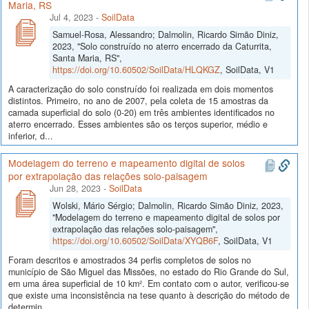
Maria, RS
Jul 4, 2023
-
SoilData
Samuel-Rosa, Alessandro; Dalmolin, Ricardo Simão Diniz,
2023, "Solo construído no aterro encerrado da Caturrita,
Santa Maria, RS",
https://doi.org/10.60502/SoilData/HLQKGZ
, SoilData, V1
A caracterização do solo construído foi realizada em dois momentos
distintos. Primeiro, no ano de 2007, pela coleta de 15 amostras da
camada superficial do solo (0-20) em três ambientes identificados no
aterro encerrado. Esses ambientes são os terços superior, médio e
inferior, d...
Modelagem do terreno e mapeamento digital de solos
por extrapolação das relações solo-paisagem
Jun 28, 2023
-
SoilData
Wolski, Mário Sérgio; Dalmolin, Ricardo Simão Diniz, 2023,
"Modelagem do terreno e mapeamento digital de solos por
extrapolação das relações solo-paisagem",
https://doi.org/10.60502/SoilData/XYQB6F
, SoilData, V1
Foram descritos e amostrados 34 perfis completos de solos no
município de São Miguel das Missões, no estado do Rio Grande do Sul,
em uma área superficial de 10 km². Em contato com o autor, verificou-se
que existe uma inconsistência na tese quanto à descrição do método de
determin...