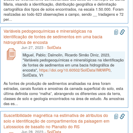
Maria, visando a identificação, distribuição geográfica e delimitação
cartográfica dos tipos de solos encontrados, na escala 1:50.000. Foram
realizadas ao todo 623 observações a campo, sendo __ tradagens e 72
per...
Variáveis pedogeoquímicas e mineralógicas na
identificação de fontes de sedimentos em uma bacia
hidrográfica de encosta
Jun 27, 2023
-
SoilData
Miguel, Pablo; Dalmolin, Ricardo Simão Diniz, 2023,
"Variáveis pedogeoquímicas e mineralógicas na identificação
de fontes de sedimentos em uma bacia hidrográfica de
encosta",
https://doi.org/10.60502/SoilData/IM0WP0
,
SoilData, V1
As fontes de produção de sedimentos analisadas na área foram
estradas, canais fluviais e amostras da camada superficial do solo, esta
última definida como “malha”, abrangendo os diferentes usos da terra,
classes de solo e geologia encontrados na área de estudo. As amostras
das es...
Suscetibilidade magnética na estimativa de atributos do
solo e identificação de compartimentos da paisagem em
Latossolos de basalto no Planalto do RS
Jun 28, 2023
-
SoilData