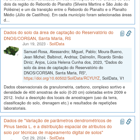
dois da região do Rebordo do Planalto (Silveira Martins e São João do
Polêsine) e um da transição entre o Rebordo do Planalto e o Planalto
Médio (Júlio de Castilhos). Em cada município foram selecionadas áreas
d...
Dados do solo da área de captação do Reservatório do
DNOS/CORSAN, Santa Maria, RS
Jun 19, 2023
-
SoilData
Samuel-Rosa, Alessandro; Miguel, Pablo; Moura-Bueno,
Jean Michel; Balbinot, Andrisa; Dalmolin, Ricardo Simão
Diniz; Anjos, Lúcia Helena Cunha dos, 2023, "Dados do
solo da área de captação do Reservatório do
DNOS/CORSAN, Santa Maria, RS",
https://doi.org/10.60502/SoilData/RCYUYZ
, SoilData, V1
Dados observacionais da granulometria, carbono, complexo sortivo e
densidade de 400 amostras de solo (0-20 cm) coletadas entre 2009 e
2012. Inclui a descrição dos locais de amostragem (uso da terra,
classificação do solo, drenagem etc.) e resultados de repetições
laboratoriais.
Dados de "Variação de parâmetros dendrométricos de
Pinus taeda L. e a distribuição espacial de atributos do
solo por técnicas de mapeamento digital de solos"
Oct 29, 2024
-
SoilData