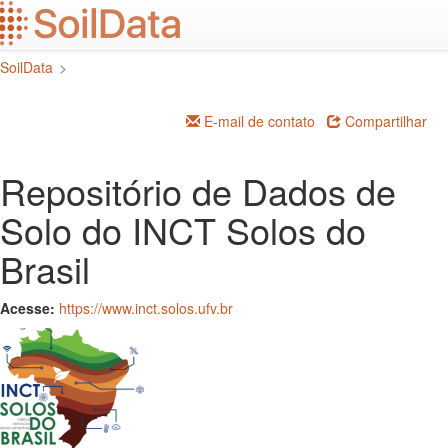
Ir
para
o
SoilData
>
conteúdo
principal
E-mail de contato
Compartilhar
Repositório de Dados de
Solo do INCT Solos do
Brasil
Acesse:
https://www.inct.solos.ufv.br