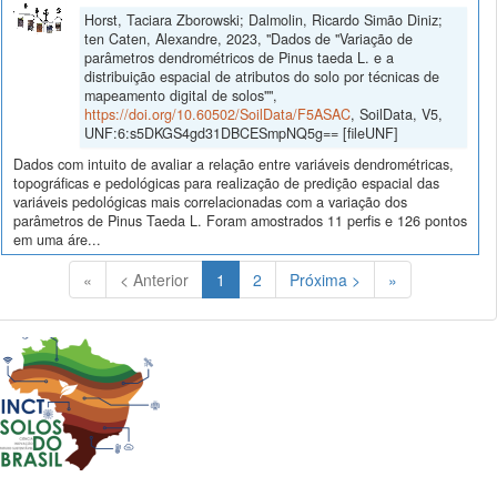
Horst, Taciara Zborowski; Dalmolin, Ricardo Simão Diniz;
ten Caten, Alexandre, 2023, "Dados de "Variação de
parâmetros dendrométricos de Pinus taeda L. e a
distribuição espacial de atributos do solo por técnicas de
mapeamento digital de solos"",
https://doi.org/10.60502/SoilData/F5ASAC
, SoilData, V5,
UNF:6:s5DKGS4gd31DBCESmpNQ5g== [fileUNF]
Dados com intuito de avaliar a relação entre variáveis dendrométricas,
topográficas e pedológicas para realização de predição espacial das
variáveis pedológicas mais correlacionadas com a variação dos
parâmetros de Pinus Taeda L. Foram amostrados 11 perfis e 126 pontos
em uma áre...
(Atual)
«
< Anterior
1
2
Próxima >
»