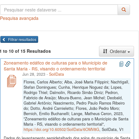
Pesquisa avançada
Filtrar resultados
1 to 10 of 15 Resultados
Ordenar
Zoneamento edáfico de culturas para o Município de
Santa Maria - RS, visando o ordenamento territorial
Jun 28, 2023
-
SoilData
Flores, Carlos Alberto; Alba, José Maria Filippini; Nachtigall,
Stefan Domingues; Cunha, Henrique Noguez da; Lopes,
Rodrigo Thiel; Dalmolin, Ricardo Simão Diniz; Pedron,
Fabricio de Araújo; Moura-Bueno, Jean Michel; Deobald,
Gabriel Antônio; Nascimento, Pedro Paulo Ramos Ribeiro
do; Dotto, André Carnieletto; Flores, João Pedro Moro;
Bernich, Emilio Buchanelli; Lange, Matheus Ceron, 2023,
"Zoneamento edáfico de culturas para o Município de Santa
Maria - RS, visando o ordenamento territorial",
https://doi.org/10.60502/SoilData/6OMV8G
, SoilData, V1
Dados do levantamento semidetalhado dos solos do município de Santa