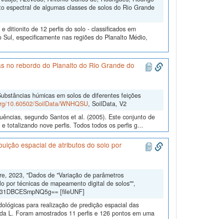
to espectral de algumas classes de solos do Rio Grande
ditionito de 12 perfis do solo - classificados em
 Sul, especificamente nas regiões do Planalto Médio,
as no rebordo do Planalto do Rio Grande do
ubstâncias húmicas em solos de diferentes feições
.org/10.60502/SoilData/WNHQSU
, SoilData, V2
uências, segundo Santos et al. (2005). Este conjunto de
 totalizando nove perfis. Todos todos os perfis g...
uição espacial de atributos do solo por
dre, 2023, "Dados de "Variação de parâmetros
lo por técnicas de mapeamento digital de solos"",
gd31DBCESmpNQ5g== [fileUNF]
dológicas para realização de predição espacial das
eda L. Foram amostrados 11 perfis e 126 pontos em uma