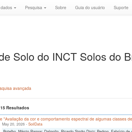
r dados
Pesquisa
Sobre
Guia do usuário
Suporte
de Solo do INCT Solos do Br
squisa avançada
f 15 Resultados
e "Avaliação da cor e comportamento espectral de algumas classes de
May 20, 2026
-
SoilData
Botelho, Márcio Ramos; Dalmolin, Ricardo Simão Diniz; Pedron, Fabrício de 