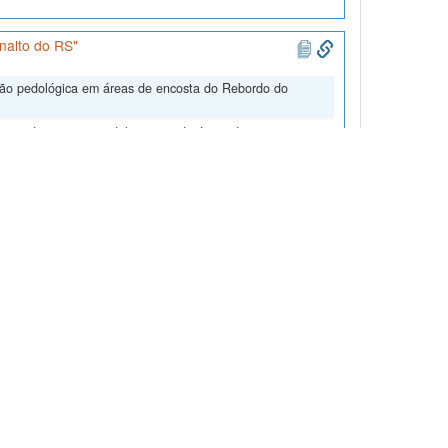
nalto do RS"
ação pedológica em áreas de encosta do Rebordo do
uso das terras e a delimitação de áreas de risco ou
és de técnicas de geoprocessamento. foram gerados mapas
s; Dalmolin, Ricardo Simão Diniz, 2023, "Classificação
Data/IOWG0J
, SoilData, V1
egião do Rebordo do Planalto do Rio Grande do Sul,
ído no aterro encerrado da Caturrita, Santa Maria, RS",
, no ano de 2007, pela coleta de 15 amostras da camada