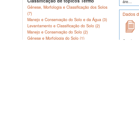
Classificação de tópicos Termo
áre...
Gênese, Morfologia e Classificação dos Solos
(7)
Dados d
Manejo e Conservação do Solo e da Água (3)
Levantamento e Classificação do Solo (2)
Manejo e Conservação do Solo (2)
Gênese e Morfologia do Solo (1)
Os objeti
potencia
Mais ...
d...
Palavra-chave Termo
Classifi
Aptidão agrícola (2)
Complexo sortivo (2)
Granulometria (2)
Latossolo Vermelho (2)
Pedometria (2)
Dados co
utilizand
Mais ...
Cobertura Geográfica Estado /
Solo con
Província
Rio Grande do Sul (4)
Santa Catarina (1)
A caracte