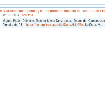
e "Caracterização pedológica em áreas de encosta do Rebordo do Pla
Oct 12, 2024
-
SoilData
Miguel, Pablo; Dalmolin, Ricardo Simão Diniz, 2023, "Dados de "Caracteriz
Planalto do RS"",
https://doi.org/10.60502/SoilData/ANNOT6
, SoilData, V3
vos do trabalho foram a realização de um estudo do uso atual e da evolução do 
lmente susceptíveis a perdas de solo, no município de Santa Maria, RS. Atrav
cação do solo em Arroio Grande, Santa Maria, RS
Jul 4, 2023
-
SoilData
Moura-Bueno, Jean Michel; Horst, Taciara Zborowski; Cancian, Luciano Campo
do solo em Arroio Grande, Santa Maria, RS",
https://doi.org/10.60502/Soil
letados em pontos distribuidos em uma área do município de Santa Maria, na r
o o Hipercubo Latino Condicionado como técnica de seleção dos pontos.
struído no aterro encerrado da Caturrita, Santa Maria, RS
Jul 4, 2023
-
SoilData
Samuel-Rosa, Alessandro; Dalmolin, Ricardo Simão Diniz, 2023, "Solo constru
https://doi.org/10.60502/SoilData/HLQKGZ
, SoilData, V1
rização do solo construído foi realizada em dois momentos distintos. Primeiro