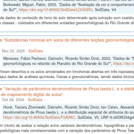
Borkowski; Miguel, Pablo, 2023, "Dados de "Avaliação da cor e comportamen
do Sul"",
https://doi.org/10.60502/SoilData/LOOGRU
, SoilData, V4
de dados do conteúdo de ferro do solo determinado após extração com oxalato e 
s classes - coletados em diferentes unidades geomorfológicas do Rio Grande do
e "Substâncias húmicas em solos de diferentes feições geomorfológic
Nov 22, 2025
-
SoilData
Menezes, Fábio Pacheco; Dalmolin, Ricardo Simão Diniz, 2023, "Dados de "S
geomorfológicas no rebordo do Planalto do Rio Grande do Sul"",
https://doi
 foram descritos e os solos amostrados em trincheiras abertas em três toposseq
sui dados de análises químicas, físicas e granulométricas, sendo dados brutos e
 "Variação de parâmetros dendrométricos de Pinus taeda L. e a distrib
 de mapeamento digital de solos"
Oct 29, 2024
-
SoilData
Horst, Taciara Zborowski; Dalmolin, Ricardo Simão Diniz; ten Caten, Alexan
dendrométricos de Pinus taeda L. e a distribuição espacial de atributos do so
https://doi.org/10.60502/SoilData/F5ASAC
, SoilData, V5, UNF:6:s5DKGS4
 intuito de avaliar a relação entre variáveis dendrométricas, topográficas e pe
s pedológicas mais correlacionadas com a variação dos parâmetros de Pinus Ta