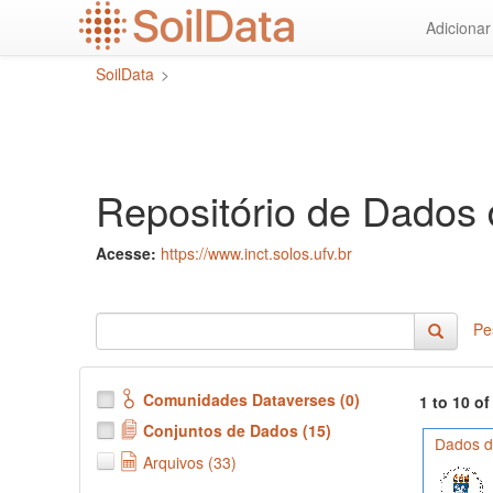
Ir
Adiciona
para
o
SoilData
>
conteúdo
principal
Repositório de Dados 
Acesse:
https://www.inct.solos.ufv.br
Pe
Comunidades Dataverses (0)
1 to 10 o
Conjuntos de Dados (15)
Dados d
Arquivos (33)