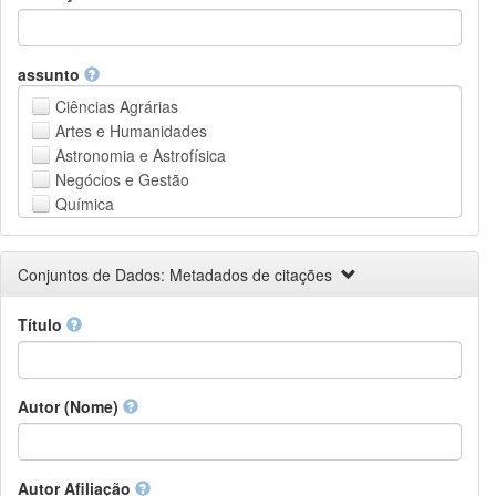
assunto
Ciências Agrárias
Artes e Humanidades
Astronomia e Astrofísica
Negócios e Gestão
Química
Computação e Ciência da Informação
Ciências da Terra e do meio ambiente
Conjuntos de Dados: Metadados de citações
Engenharia
Direito
Título
Ciências matemáticas
Medicina, Saúde e Ciências da Vida
Física
Ciências Sociais
Autor (Nome)
Outros
Autor Afiliação