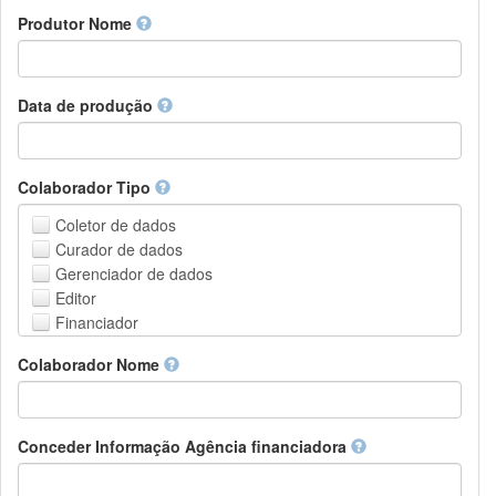
Amharic
urn
Produtor Nome
Arabic
DASH-NRS
Aragonese
Armenian
Assamese
Data de produção
Avaric
Avestan
Aymara
Colaborador Tipo
Azerbaijani
Bambara
Coletor de dados
Bashkir
Curador de dados
Basque
Gerenciador de dados
Belarusian
Editor
Bengali, Bangla
Financiador
Bihari
Instituição de Hospedagem
Colaborador Nome
Bislama
Líder do projeto
Bosnian
Gerente de projetos
Breton
Membro do projeto
Bulgarian
Pessoa Relacionada
Conceder Informação Agência financiadora
Burmese
Pesquisador
Catalan,Valencian
Grupo de Pesquisa