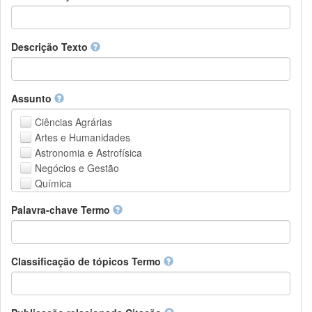
Descrição Texto
Assunto
Ciências Agrárias
Artes e Humanidades
Astronomia e Astrofísica
Negócios e Gestão
Química
Computação e Ciência da Informação
Palavra-chave Termo
Ciências da Terra e do meio ambiente
Engenharia
Direito
Ciências matemáticas
Classificação de tópicos Termo
Medicina, Saúde e Ciências da Vida
Física
Ciências Sociais