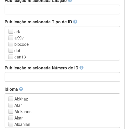
Publicação relacionada Citação
Outros
Publicação relacionada Tipo de ID
ark
arXiv
bibcode
doi
ean13
eissn
Publicação relacionada Número de ID
handle
isbn
issn
istc
Idioma
lissn
Abkhaz
lsid
Afar
pmid
Afrikaans
purl
Akan
upc
Albanian
url