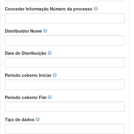
Chamorro
Detentor de direitos
Conceder Informação Número da processo
Chechen
Patrocinador
Chichewa, Chewa, Nyanja
Supervisor
Chinese
Líder do pacote de trabalho
Distribuidor Nome
Chuvash
Outros
Cornish
Corsican
Cree
Data de Distribuição
Croatian
Czech
Danish
Período coberto Iniciar
Divehi, Dhivehi, Maldivian
Dutch
Dzongkha
Período coberto Fim
English
Esperanto
Estonian
Ewe
Tipo de dados
Faroese
Fijian