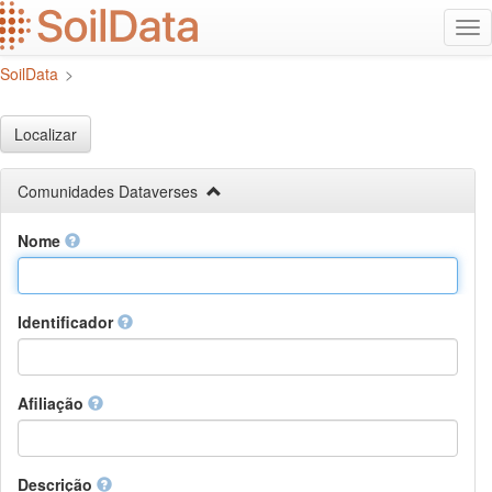
Ir
Alt
para
na
o
SoilData
>
conteúdo
principal
Localizar
Comunidades Dataverses
Nome
Identificador
Afiliação
Descrição