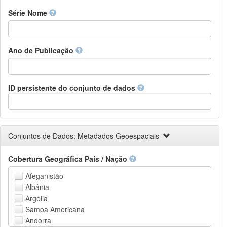
Finnish
Série Nome
French
Fula, Fulah, Pulaar, Pular
Galician
Ano de Publicação
Georgian
German
Greek (modern)
Guaraní
ID persistente do conjunto de dados
Gujarati
Haitian, Haitian Creole
Hausa
Hebrew (modern)
Conjuntos de Dados: Metadados Geoespaciais
Herero
Hindi
Cobertura Geográfica País / Nação
Hiri Motu
Hungarian
Afeganistão
Interlingua
Albânia
Indonesian
Argélia
Interlingue
Samoa Americana
Irish
Andorra