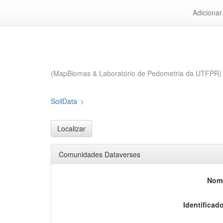
Ir
Adiciona
para
o
SoilData
>
conteúdo
principal
Localizar
Comunidades Dataverses
Nom
Identificado
Afiliaçã
Descriçã
assunt