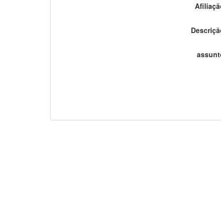
Conjuntos de Dados: Metadados de citações
Títul
Autor (Nome
Autor Afiliaçã
Descrição Text
Assunt