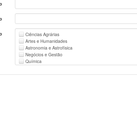
Astronomia e Astrofísica
Negócios e Gestão
Química
Computação e Ciência da Informação
Ciências da Terra e do meio ambiente
Engenharia
Direito
Ciências matemáticas
o
Medicina, Saúde e Ciências da Vida
Física
)
Ciências Sociais
Outros
o
o
o
Ciências Agrárias
Artes e Humanidades
Astronomia e Astrofísica
Negócios e Gestão