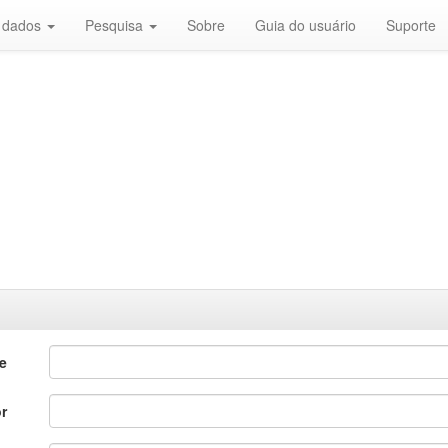
r dados
Pesquisa
Sobre
Guia do usuário
Suporte
e
r
o
o
o
Ciências Agrárias
Artes e Humanidades